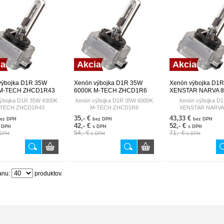
ia
Akcia
Akcia
výbojka D1R 35W
Xenón výbojka D1R 35W
Xenón výbojka D1
 M-TECH ZHCD1R43
6000K M-TECH ZHCD1R6
XENSTAR NARVA 8
H
M-TECH
NARVA GERMANY
ýbojka D1R 35W 4300K
Xenón výbojka D1R 35W 6000K
Xenón výbojka D
TECH ZHCD1R43
M-TECH ZHCD1R6
XENSTAR NARVA 
35,- €
43,33 €
ez DPH
bez DPH
bez DPH
42,- €
52,- €
 DPH
s DPH
s DPH
54,- €
71,- €
 DPH
s DPH
s DPH
anu:
produktov.