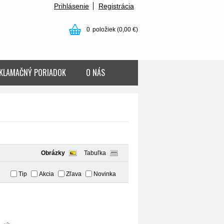
Prihlásenie
Registrácia
0
položiek
(0,00 €)
KLAMAČNÝ PORIADOK
O NÁS
Obrázky
Tabuľka
Tip
Akcia
Zľava
Novinka