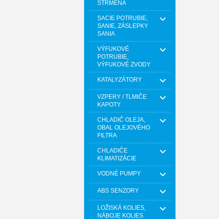
STRMEŇA
SACIE POTRUBIE,
SANIE, ZÁSLEPKY
SANIA
VÝFUKOVÉ
POTRUBIE,
VÝFUKOVÉ ZVODY
KATALYZÁTORY
VZPERY / TLMIČE
KAPOTY
CHLADIČ OLEJA,
OBAL OLEJOVÉHO
FILTRA
CHLADIČE
KLIMATIZÁCIE
VODNÉ PUMPY
ABS SENZORY
LOŽISKÁ KOLIES,
NÁBOJE KOLIES