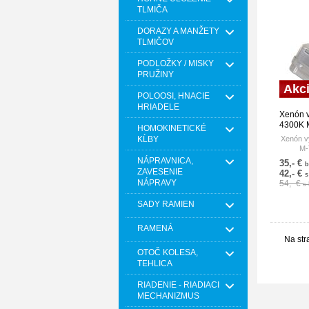
TLMIČA
DORAZY A MANŽETY
TLMIČOV
PODLOŽKY / MISKY
PRUŽINY
Akc
POLOOSI, HNACIE
HRIADELE
Xenón 
4300K
HOMOKINETICKÉ
M-TEC
KĹBY
Xenón v
M-
NÁPRAVNICA,
35,- €
b
ZAVESENIE
42,- €
s
NÁPRAVY
54,- €
s
SADY RAMIEN
RAMENÁ
Na str
OTOČ KOLESA,
TEHLICA
RIADENIE - RIADIACI
MECHANIZMUS