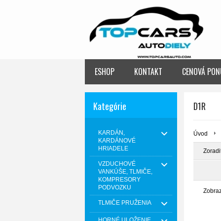
ESHOP
KONTAKT
CENOVÁ PON
Kategórie
D1R
KARDÁN,
Úvod
KARDÁNOVÉ
HRIADELE
Zoradi
VZDUCHOVÉ
VANKÚŠE, TLMIČE,
KOMPRESORY
PODVOZKU
Zobra
TLMIČE PRUŽENIA
HORNÉ ULOŽENIE