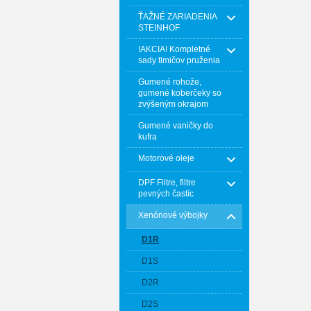
ŤAŽNÉ ZARIADENIA
STEINHOF
!AKCIA! Kompletné
sady tlmičov pruženia
Gumené rohože,
gumené koberčeky so
zvýšeným okrajom
Gumené vaničky do
kufra
Motorové oleje
DPF Filtre, filtre
pevných častíc
Xenónové výbojky
D1R
D1S
D2R
D2S