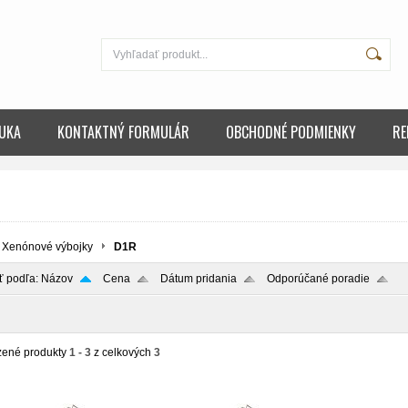
UKA
KONTAKTNÝ FORMULÁR
OBCHODNÉ PODMIENKY
RE
Xenónové výbojky
D1R
ť podľa:
Názov
Cena
Dátum pridania
Odporúčané poradie
zené produkty
1 - 3
z celkových
3