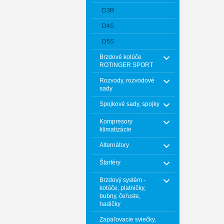
D3R
D4S
D5S
Brzdové kotúče
ROTINGER SPORT
Rozvody, rozvodové
sady
Spojkové sady, spojky
Kompresory
klimatizácie
Alternátory
Štartéry
Brzdový systém -
kotúče, platničky,
bubny, čeľuste,
hadičky
Zapaľovacie sviečky,