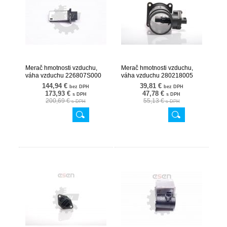
Merač hmotnosti vzduchu,
Merač hmotnosti vzduchu,
váha vzduchu 226807S000
váha vzduchu 280218005
07SKV111
07SKV038
144,94 €
39,81 €
bez DPH
bez DPH
173,93 €
47,78 €
s DPH
s DPH
200,69 €
55,13 €
s DPH
s DPH