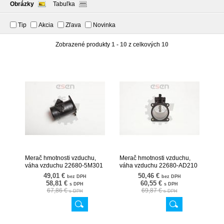
Obrázky
Tabuľka
Tip
Akcia
Zľava
Novinka
Zobrazené produkty
1 - 10
z celkových
10
Merač hmotnosti vzduchu,
Merač hmotnosti vzduchu,
váha vzduchu 22680-5M301
váha vzduchu 22680-AD210
07SKV110
07SKV112
49,01 €
50,46 €
bez DPH
bez DPH
58,81 €
60,55 €
s DPH
s DPH
67,86 €
69,87 €
s DPH
s DPH