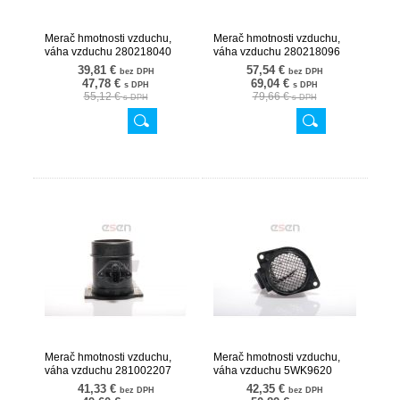
Merač hmotnosti vzduchu,
Merač hmotnosti vzduchu,
váha vzduchu 280218040
váha vzduchu 280218096
07SKV051
07SKV060
39,81 €
57,54 €
bez DPH
bez DPH
47,78 €
69,04 €
s DPH
s DPH
55,12 €
79,66 €
s DPH
s DPH
Merač hmotnosti vzduchu,
Merač hmotnosti vzduchu,
váha vzduchu 281002207
váha vzduchu 5WK9620
07SKV075
07SKV125
41,33 €
42,35 €
bez DPH
bez DPH