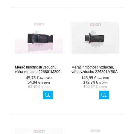
Merač hmotnosti vzduchu,
Merač hmotnosti vzduchu,
váha vzduchu 226801M200
váha vzduchu 226801MB0A
07SKV101
07SKV109
45,78 €
143,95 €
bez DPH
bez DPH
54,94 €
172,74 €
s DPH
s DPH
63,40 €
199,32 €
s DPH
s DPH