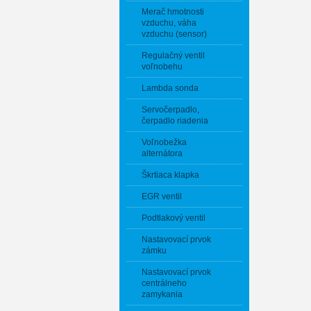
Merač hmotnosti
vzduchu, váha
vzduchu (sensor)
Regulačný ventil
voľnobehu
Lambda sonda
Servočerpadlo,
čerpadlo riadenia
Voľnobežka
alternátora
Škrtiaca klapka
EGR ventil
Podtlakový ventil
Nastavovací prvok
zámku
Nastavovací prvok
centrálneho
zamykania