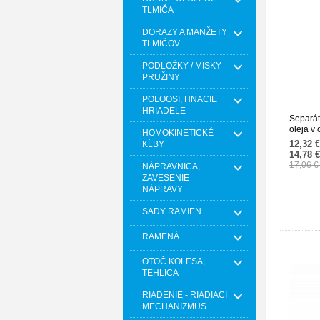
TLMIČA
DORAZY A MANŽETY
TLMIČOV
PODLOŽKY / MISKY
PRUŽINY
POLOOSI, HNACIE
HRIADELE
Separát
oleja v 
HOMOKINETICKÉ
skrine
12,32 
KĹBY
31SKV
14,78 
17,06 
NÁPRAVNICA,
ZAVESENIE
NÁPRAVY
SADY RAMIEN
RAMENÁ
OTOČ KOLESA,
TEHLICA
RIADENIE - RIADIACI
MECHANIZMUS