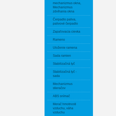
mechanizmus okna,
Mechanizmus
zdvíhania okna
Čerpadlo paliva,
palivové čerpadlo
Zapaľovacia cievka
Rameno
Uloženie ramena
Sada ramien
Stabilizačná tyč
Stabilizačná tyč -
sada
Mechanizmus
stieračov
ABS snímač
Merač hmotnosti
vzduchu, váha
vzduchu