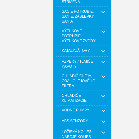
STRMEŇA
SACIE POTRUBIE,
SANIE, ZÁSLEPKY
SANIA
VÝFUKOVÉ
POTRUBIE,
VÝFUKOVÉ ZVODY
KATALYZÁTORY
VZPERY / TLMIČE
KAPOTY
CHLADIČ OLEJA,
OBAL OLEJOVÉHO
FILTRA
CHLADIČE
KLIMATIZÁCIE
VODNÉ PUMPY
ABS SENZORY
LOŽISKÁ KOLIES,
NÁBOJE KOLIES