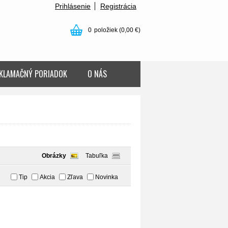
Prihlásenie
Registrácia
0
položiek
(0,00 €)
KLAMAČNÝ PORIADOK
O NÁS
Obrázky
Tabuľka
Tip
Akcia
Zľava
Novinka