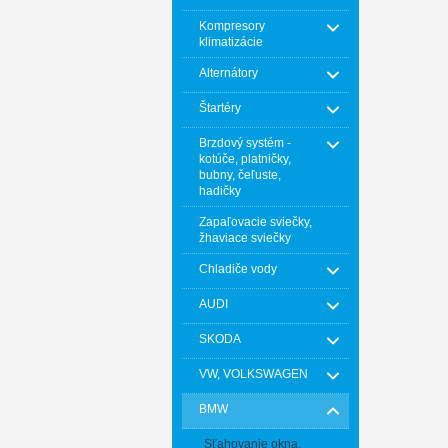
Kompresory
klimatizácie
Alternátory
Štartéry
Brzdový systém -
kotúče, platničky,
bubny, čeľuste,
hadičky
Zapaľovacie sviečky,
žhaviace sviečky
Chladiče vody
AUDI
SKODA
VW, VOLKSWAGEN
BMW
Sťahovanie okna,