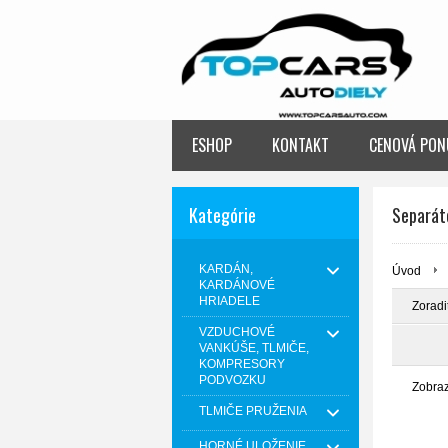
ESHOP
KONTAKT
CENOVÁ PON
Kategórie
Separáto
KARDÁN,
Úvod
KARDÁNOVÉ
HRIADELE
Zoradi
VZDUCHOVÉ
VANKÚŠE, TLMIČE,
KOMPRESORY
PODVOZKU
Zobra
TLMIČE PRUŽENIA
HORNÉ ULOŽENIE