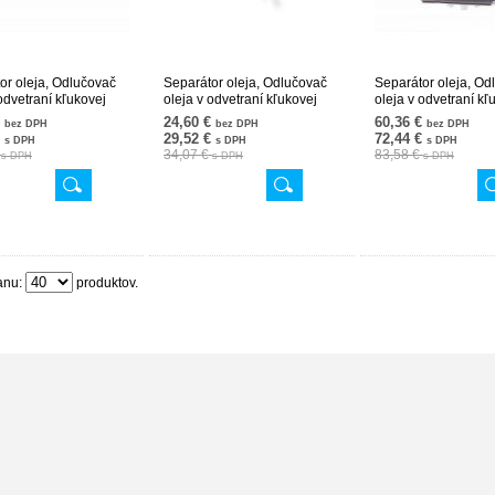
or oleja, Odlučovač
Separátor oleja, Odlučovač
Separátor oleja, Od
odvetraní kľukovej
oleja v odvetraní kľukovej
oleja v odvetraní kľ
 11617516007
skrine 11617526654
skrine 1161753340
€
24,60 €
60,36 €
bez DPH
bez DPH
bez DPH
077
31SKV076
31SKV045
€
29,52 €
72,44 €
s DPH
s DPH
s DPH
€
34,07 €
83,58 €
s DPH
s DPH
s DPH
anu:
produktov.