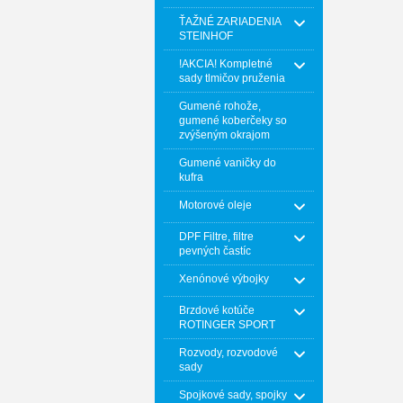
ŤAŽNÉ ZARIADENIA
STEINHOF
!AKCIA! Kompletné
sady tlmičov pruženia
Gumené rohože,
gumené koberčeky so
zvýšeným okrajom
Gumené vaničky do
kufra
Motorové oleje
DPF Filtre, filtre
pevných častíc
Xenónové výbojky
Brzdové kotúče
ROTINGER SPORT
Rozvody, rozvodové
sady
Spojkové sady, spojky