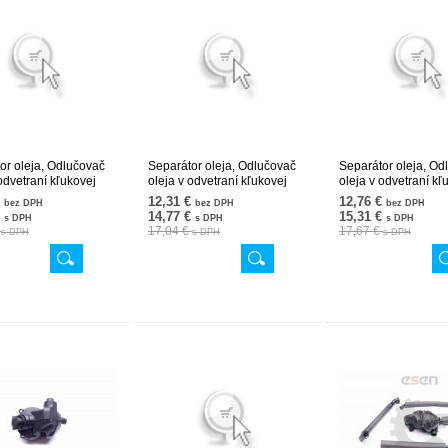
or oleja, Odlučovač
Separátor oleja, Odlučovač
Separátor oleja, Od
odvetraní kľukovej
oleja v odvetraní kľukovej
oleja v odvetraní kľ
 11127799366
skrine 11127799367
skrine 1115170523
€
12,31 €
12,76 €
bez DPH
bez DPH
bez DPH
071
31SKV072
31SKV065
€
14,77 €
15,31 €
s DPH
s DPH
s DPH
€
17,04 €
17,67 €
s DPH
s DPH
s DPH