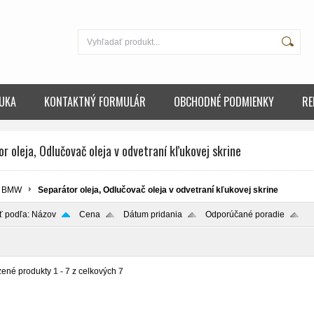
UKA
KONTAKTNÝ FORMULÁR
OBCHODNÉ PODMIENKY
RE
r oleja, Odlučovač oleja v odvetraní kľukovej skrine
BMW
Separátor oleja, Odlučovač oleja v odvetraní kľukovej skrine
ť podľa:
Názov
Cena
Dátum pridania
Odporúčané poradie
zené produkty
1 - 7
z celkových
7