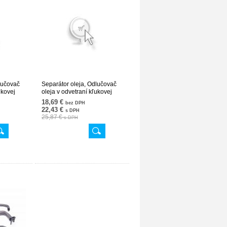
lučovač
Separátor oleja, Odlučovač
ukovej
oleja v odvetraní kľukovej
7
skrine 11151705272
18,69 €
bez DPH
31SKV066
22,43 €
s DPH
25,87 €
s DPH