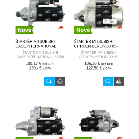
Nové
Nové
ŠTARTÉR MITSUBISHI
ŠTARTÉR MITSUBISHI
CASE,INTERNATIONAL
CITROEN BERLINGO 05-
S0589 AUTOSTARTER
S5060 AUTOSTARTER
ŠTARTÉR MITSUBISHI
ŠTARTÉR MITSUBISHI
CASE,INTERNATIONAL S0589
CITROEN BERLINGO 05-
S5060
199,17 €
106,30 €
bez DPH
bez DPH
239,- €
127,56 €
s DPH
s DPH