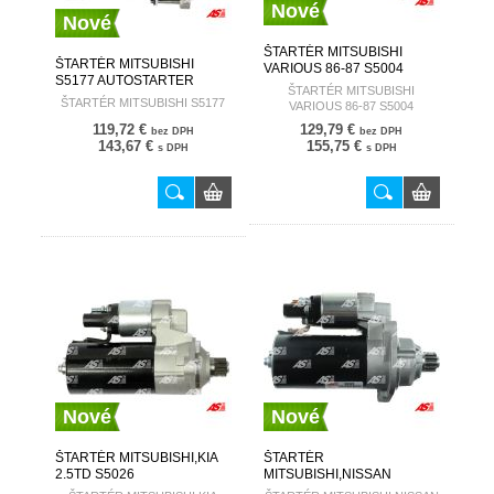
Nové
Nové
ŠTARTÉR MITSUBISHI
ŠTARTÉR MITSUBISHI
VARIOUS 86-87 S5004
S5177 AUTOSTARTER
AUTOSTARTER
ŠTARTÉR MITSUBISHI
ŠTARTÉR MITSUBISHI S5177
VARIOUS 86-87 S5004
119,72 €
129,79 €
bez DPH
bez DPH
143,67 €
155,75 €
s DPH
s DPH
Nové
Nové
ŠTARTÉR MITSUBISHI,KIA
ŠTARTÉR
2.5TD S5026
MITSUBISHI,NISSAN
AUTOSTARTER
AS5010 AUTOSTARTER