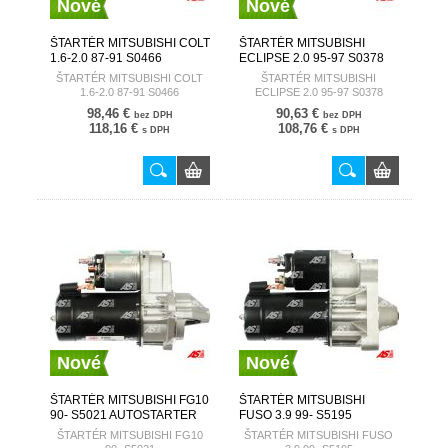
Nové
Nové
ŠTARTÉR MITSUBISHI COLT
ŠTARTÉR MITSUBISHI
1.6-2.0 87-91 S0466
ECLIPSE 2.0 95-97 S0378
AUTOSTARTER
AUTOSTARTER
ŠTARTÉR MITSUBISHI COLT
ŠTARTÉR MITSUBISHI
1.6-2.0 87-91 S0466
ECLIPSE 2.0 95-97 S0378
98,46 €
90,63 €
bez DPH
bez DPH
118,16 €
108,76 €
s DPH
s DPH
Nové
Nové
ŠTARTÉR MITSUBISHI FG10
ŠTARTÉR MITSUBISHI
90- S5021 AUTOSTARTER
FUSO 3.9 99- S5195
AUTOSTARTER
ŠTARTÉR MITSUBISHI FG10
ŠTARTÉR MITSUBISHI FUSO