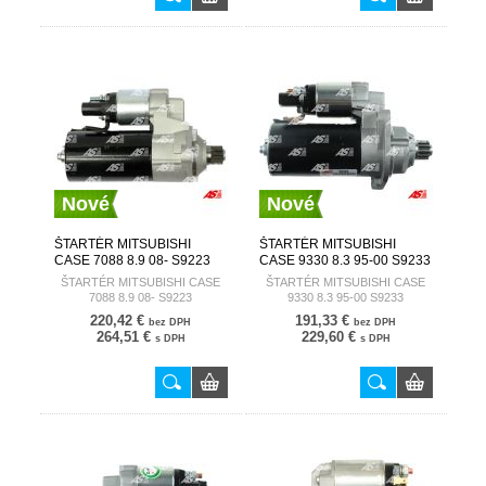
Nové
Nové
ŠTARTÉR MITSUBISHI
ŠTARTÉR MITSUBISHI
CASE 7088 8.9 08- S9223
CASE 9330 8.3 95-00 S9233
AUTOSTARTER
AUTOSTARTER
ŠTARTÉR MITSUBISHI CASE
ŠTARTÉR MITSUBISHI CASE
7088 8.9 08- S9223
9330 8.3 95-00 S9233
220,42 €
191,33 €
bez DPH
bez DPH
264,51 €
229,60 €
s DPH
s DPH