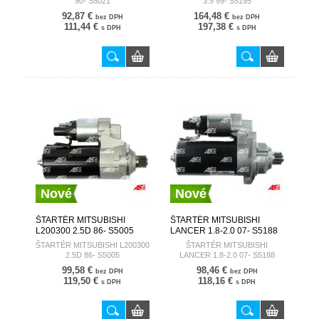
90- S5021
3.9 99- S5195
92,87 €
164,48 €
bez DPH
bez DPH
111,44 €
197,38 €
s DPH
s DPH
Nové
Nové
ŠTARTÉR MITSUBISHI
ŠTARTÉR MITSUBISHI
L200300 2.5D 86- S5005
LANCER 1.8-2.0 07- S5188
AUTOSTARTER
AUTOSTARTER
ŠTARTÉR MITSUBISHI L200300
ŠTARTÉR MITSUBISHI
2.5D 86- S5005
LANCER 1.8-2.0 07- S5188
99,58 €
98,46 €
bez DPH
bez DPH
119,50 €
118,16 €
s DPH
s DPH