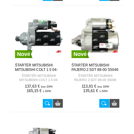
Nové
Nové
ŠTARTÉR MITSUBISHI
ŠTARTÉR MITSUBISHI
MITSUBISHI COLT 1.5 04-
PAJERO 2.5DT 88-00 S5046
S5142 AUTOSTARTER
AUTOSTARTER
ŠTARTÉR MITSUBISHI
ŠTARTÉR MITSUBISHI
MITSUBISHI COLT 1.5 04-
PAJERO 2.5DT 88-00 S5046
S5142
137,63 €
113,01 €
bez DPH
bez DPH
165,15 €
135,61 €
s DPH
s DPH