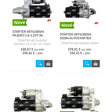
Nové
Nové
ŠTARTÉR MITSUBISHI
ŠTARTÉR MITSUBISHI
PAJERO 2.8-3.2DT 95-
S5084 AUTOSTARTER
S5007 AUTOSTARTER
ŠTARTÉR MITSUBISHI
ŠTARTÉR MITSUBISHI S5084
PAJERO 2.8-3.2DT 95- S5007
128,67 €
278,61 €
bez DPH
bez DPH
154,41 €
334,33 €
s DPH
s DPH