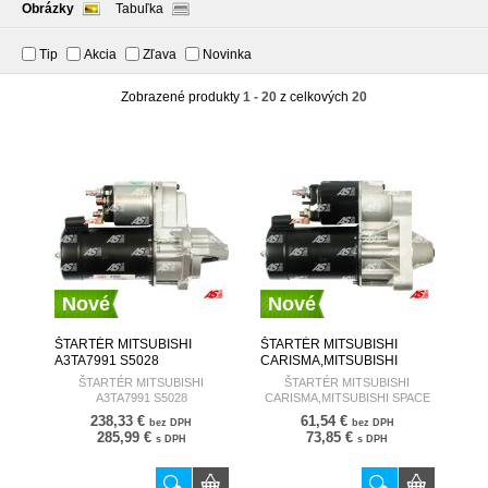
Obrázky
Tabuľka
Tip
Akcia
Zľava
Novinka
Zobrazené produkty
1 - 20
z celkových
20
Nové
Nové
ŠTARTÉR MITSUBISHI
ŠTARTÉR MITSUBISHI
A3TA7991 S5028
CARISMA,MITSUBISHI
AUTOSTARTER
SPACE STAR 1.6 98- S3013
ŠTARTÉR MITSUBISHI
ŠTARTÉR MITSUBISHI
AUTOSTARTER
A3TA7991 S5028
CARISMA,MITSUBISHI SPACE
STAR 1.6 98- S3013
238,33 €
61,54 €
bez DPH
bez DPH
285,99 €
73,85 €
s DPH
s DPH