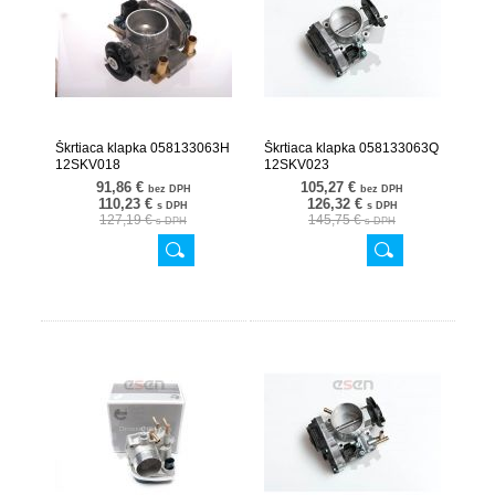
Škrtiaca klapka 058133063H
Škrtiaca klapka 058133063Q
12SKV018
12SKV023
91,86 €
105,27 €
bez DPH
bez DPH
110,23 €
126,32 €
s DPH
s DPH
127,19 €
145,75 €
s DPH
s DPH