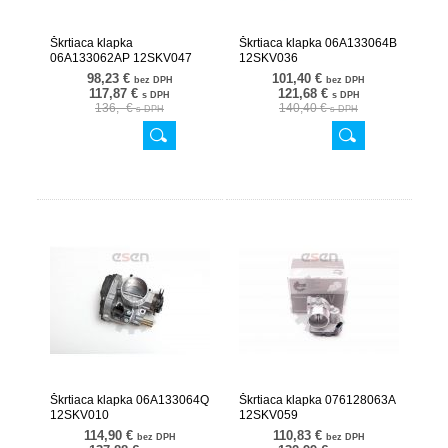
Škrtiaca klapka
Škrtiaca klapka 06A133064B
06A133062AP 12SKV047
12SKV036
98,23 €
101,40 €
bez DPH
bez DPH
117,87 €
121,68 €
s DPH
s DPH
136,- €
140,40 €
s DPH
s DPH
Škrtiaca klapka 06A133064Q
Škrtiaca klapka 076128063A
12SKV010
12SKV059
114,90 €
110,83 €
bez DPH
bez DPH