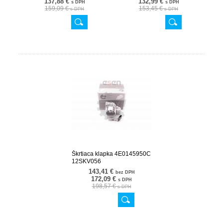
137,88 €
132,99 €
s DPH
s DPH
159,09 €
153,45 €
s DPH
s DPH
Škrtiaca klapka 4E0145950C
12SKV056
143,41 €
bez DPH
172,09 €
s DPH
198,57 €
s DPH