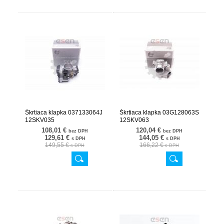
Škrtiaca klapka 037133064J
Škrtiaca klapka 03G128063S
12SKV035
12SKV063
108,01 €
120,04 €
bez DPH
bez DPH
129,61 €
144,05 €
s DPH
s DPH
149,55 €
166,22 €
s DPH
s DPH