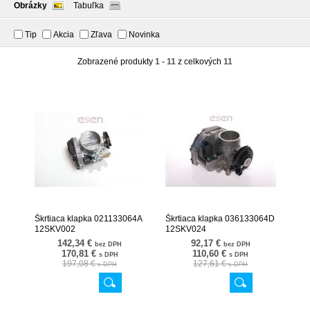
Obrázky
Tabuľka
Tip
Akcia
Zľava
Novinka
Zobrazené produkty
1 - 11
z celkových
11
Škrtiaca klapka 021133064A
Škrtiaca klapka 036133064D
12SKV002
12SKV024
142,34 €
92,17 €
bez DPH
bez DPH
170,81 €
110,60 €
s DPH
s DPH
197,08 €
127,61 €
s DPH
s DPH