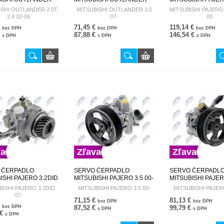
.4 02-06 MN100472
3.0 07- 4450A149 SPW-MS-
94-00 MB922703 
ISHI OUTLANDER 2.0T,
MITSUBISHI OUTLANDER 3.0
MITSUBISHI PAJERO 
S-004
021
014
2.4 02-06
07-
00
€
71,45 €
119,14 €
bez DPH
bez DPH
bez DPH
€
87,88 €
146,54 €
s DPH
s DPH
s DPH
va
Zľava
Zľava
 ČERPADLO
SERVO ČERPADLO
SERVO ČERPADL
ISHI PAJERO 3.2DID
MITSUBISHI PAJERO 3.5 00-
MITSUBISHI PAJERO
50A074 SPW-MS-001
MR418566 SPW-MS-006
4450A071 SPW-MS
BISHI PAJERO 3.2DID
MITSUBISHI PAJERO 3.5 00-
MITSUBISHI PAJERO
07-
71,15 €
81,13 €
bez DPH
bez DPH
€
bez DPH
87,52 €
99,79 €
s DPH
s DPH
 €
s DPH