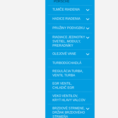
PORSCHE
TLMIČE RIADENIA
HADICE RIADENIA
PRUŽINY PODVOZKU
RIADIACE JEDNOTKY
SVETIEL, MODULY,
PRERADNÍKY
OLEJOVÉ VANE
TURBODÚCHADLÁ
REGULÁCIA TURBA,
VENTIL TURBA
EGR VENTIL,
CHLADIČ EGR
VEKO VENTILOV,
KRYT HLAVY VALCOV
BRZDOVÉ STRMENE,
DRŽIAK BRZDOVÉHO
STRMEŇA