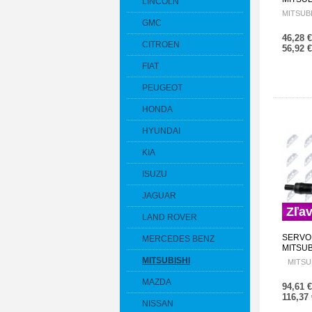
LINCOLN
2.0T, 2
MITSUB
SPW-M
GMC
46,28 
CITROEN
56,92 
FIAT
PEUGEOT
HONDA
HYUNDAI
KIA
ISUZU
JAGUAR
Zľa
LAND ROVER
SERVO
MERCEDES BENZ
MITSUB
07- 44
MITSUBISHI
MITSU
MAZDA
94,61 
116,37
NISSAN