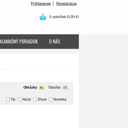
Prihlásenie
Registrácia
0
položiek
(0,00 €)
KLAMAČNÝ PORIADOK
O NÁS
Obrázky
Tabuľka
Tip
Akcia
Zľava
Novinka