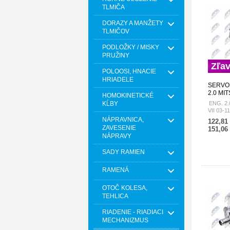
TLMIČA
DORAZY A MANŽETY
TLMIČOV
PODLOŽKY / MISKY
PRUŽINY
Zľa
POLOOSI, HNACIE
HRIADELE
SERVO
2.0 MI
HOMOKINETICKÉ
03-11,
KĹBY
ENG. 2
03-09,
VII 03-
11-17 
09, OU
NÁPRAVNICA,
122,81
022
ZAVESENIE
151,06
NÁPRAVY
SADY RAMIEN
RAMENÁ
OTOČ KOLESA,
TEHLICA
RIADENIE - RIADIACI
MECHANIZMUS