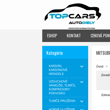
ESHOP
KONTAKT
CENOVÁ PON
Kategórie
MITSUBI
KARDÁN,
Úvod
KARDÁNOVÉ
HRIADELE
Zoradi
VZDUCHOVÉ
VANKÚŠE, TLMIČE,
KOMPRESORY
PODVOZKU
Zobra
TLMIČE PRUŽENIA
HORNÉ ULOŽENIE