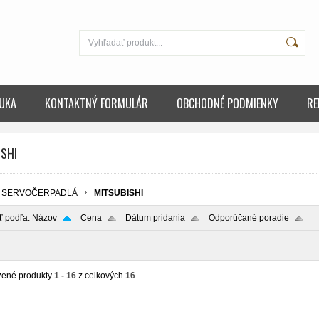
UKA
KONTAKTNÝ FORMULÁR
OBCHODNÉ PODMIENKY
RE
SHI
SERVOČERPADLÁ
MITSUBISHI
ť podľa:
Názov
Cena
Dátum pridania
Odporúčané poradie
zené produkty
1 - 16
z celkových
16