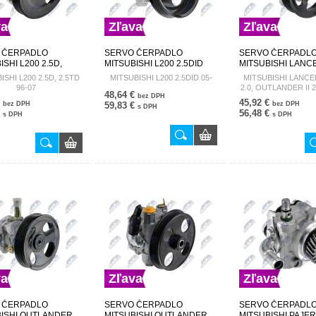
va
Zľava
Zľava
 ČERPADLO
SERVO ČERPADLO
SERVO ČERPADL
ISHI L200 2.5D,
MITSUBISHI L200 2.5DID
MITSUBISHI LANCER
96-07 MR210173
05- MB501281 SPW-MS-010
1.8/ 2.0, OUTLANDER
ISHI L200 2.5D, 2.5TD
MITSUBISHI L200 2.5DID 05-
MITSUBISHI LANCER 
S-009
2.4 06- 4450A107
96-07
2.0, OUTLANDER II 2.
48,64 €
018
bez DPH
€
45,92 €
bez DPH
59,83 €
bez DPH
s DPH
€
56,48 €
s DPH
s DPH
va
Zľava
Zľava
 ČERPADLO
SERVO ČERPADLO
SERVO ČERPADL
BISHI OUTLANDER
MITSUBISHI OUTLANDER
MITSUBISHI PAJER