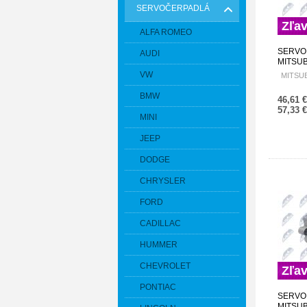
SERVOČERPADLÁ
Zľa
ALFA ROMEO
SERVO
AUDI
MITSUB
2.5TD 
VW
MITSUB
SPW-M
BMW
46,61 
57,33 
MINI
JEEP
DODGE
CHRYSLER
FORD
CADILLAC
HUMMER
CHEVROLET
Zľa
PONTIAC
SERVO
MITSU