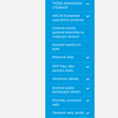
ŤAŽNÉ ZARIADENIA
STEINHOF
!AKCIA! Kompletné
sady tlmičov pruženia
Gumené rohože,
gumené koberčeky so
zvýšeným okrajom
Gumené vaničky do
kufra
Motorové oleje
DPF Filtre, filtre
pevných častíc
Xenónové výbojky
Brzdové kotúče
ROTINGER SPORT
Rozvody, rozvodové
sady
Spojkové sady, spojky