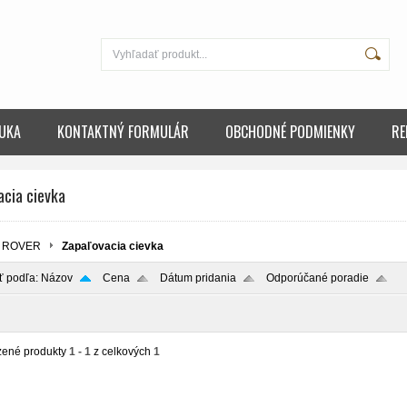
UKA
KONTAKTNÝ FORMULÁR
OBCHODNÉ PODMIENKY
RE
acia cievka
ROVER
Zapaľovacia cievka
ť podľa:
Názov
Cena
Dátum pridania
Odporúčané poradie
zené produkty
1 - 1
z celkových
1