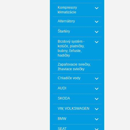
Kompresory
klimatizácie
Alternátory
Štartéry
Brzdový systém -
kotúče, platničky,
bubny, čeľuste,
hadičky
Zapaľovacie sviečky,
žhaviace sviečky
Chladiče vody
AUDI
SKODA
VW, VOLKSWAGEN
BMW
SEAT