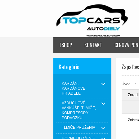
ESHOP
KONTAKT
CENOVÁ PON
Kategórie
Zapaľov
KARDÁN,
Úvod
KARDÁNOVÉ
HRIADELE
Zoradi
VZDUCHOVÉ
VANKÚŠE, TLMIČE,
KOMPRESORY
PODVOZKU
Zobra
TLMIČE PRUŽENIA
HORNÉ ULOŽENIE