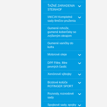
ŤAŽNÉ ZARIADENIA
STEINHOF
!AKCIA! Kompletné
sady tlmičov pruženia
Gumené rohože,
gumené koberčeky so
zvýšeným okrajom
Gumené vaničky do
kufra
Motorové oleje
DPF Filtre, filtre
pevných častíc
Xenónové výbojky
Brzdové kotúče
ROTINGER SPORT
Rozvody, rozvodové
sady
Spojkové sady, spojky