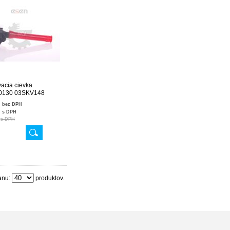
acia cievka
0130 03SKV148
€
bez DPH
€
s DPH
€
s DPH
anu:
produktov.