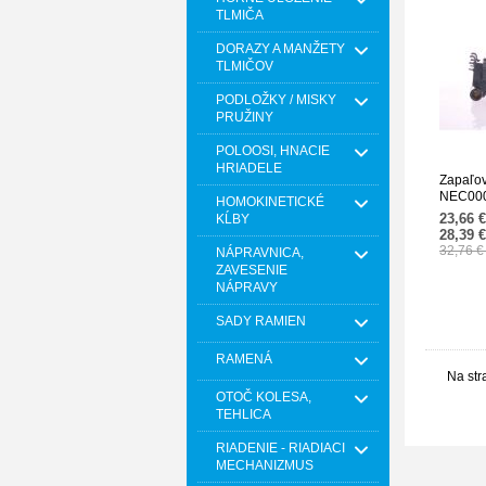
TLMIČA
DORAZY A MANŽETY
TLMIČOV
PODLOŽKY / MISKY
PRUŽINY
POLOOSI, HNACIE
HRIADELE
Zapaľov
NEC00
HOMOKINETICKÉ
23,66 
KĹBY
28,39 
32,76 
NÁPRAVNICA,
ZAVESENIE
NÁPRAVY
SADY RAMIEN
RAMENÁ
Na str
OTOČ KOLESA,
TEHLICA
RIADENIE - RIADIACI
MECHANIZMUS