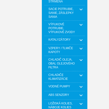
STRMEŇA
SACIE POTRUBIE,
SANIE, ZÁSLEPKY
SANIA
VÝFUKOVÉ
POTRUBIE,
VÝFUKOVÉ ZVODY
KATALYZÁTORY
VZPERY / TLMIČE
KAPOTY
CHLADIČ OLEJA,
OBAL OLEJOVÉHO
FILTRA
CHLADIČE
KLIMATIZÁCIE
VODNÉ PUMPY
ABS SENZORY
LOŽISKÁ KOLIES,
NÁBOJE KOLIES