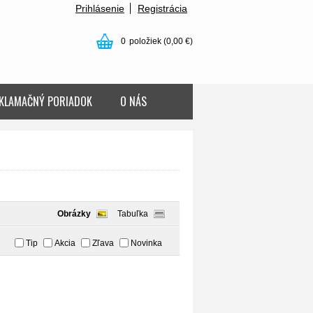
Prihlásenie
Registrácia
0
položiek
(0,00 €)
KLAMAČNÝ PORIADOK
O NÁS
Obrázky
Tabuľka
Tip
Akcia
Zľava
Novinka