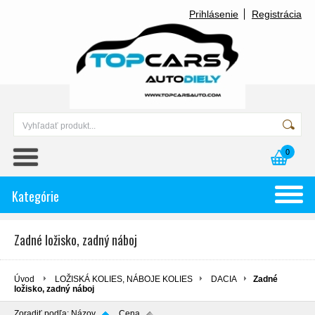
Prihlásenie
Registrácia
0
Kategórie
Zadné ložisko, zadný náboj
Úvod
LOŽISKÁ KOLIES, NÁBOJE KOLIES
DACIA
Zadné
ložisko, zadný náboj
Zoradiť podľa:
Názov
Cena