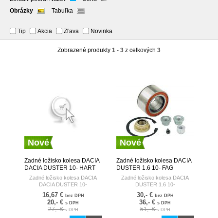
Obrázky
Tabuľka
Tip
Akcia
Zľava
Novinka
Zobrazené produkty
1 - 3
z celkových
3
Nové
Nové
Zadné ložisko kolesa DACIA
Zadné ložisko kolesa DACIA
DACIA DUSTER 10- HART
DUSTER 1.6 10- FAG
GERMANY
Zadné ložisko kolesa DACIA
Zadné ložisko kolesa DACIA
DACIA DUSTER 10-
DUSTER 1.6 10-
16,67 €
30,- €
bez DPH
bez DPH
20,- €
36,- €
s DPH
s DPH
27,- €
51,- €
s DPH
s DPH