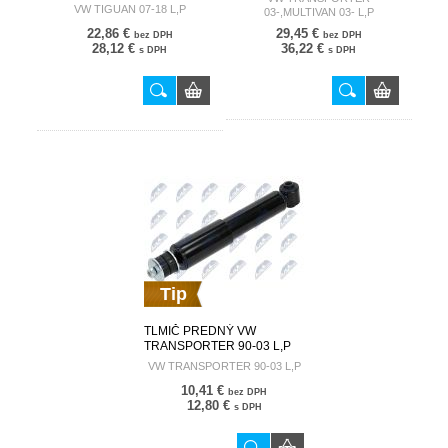
WW-030
7H0413031D A-WW-022
VW TIGUAN 07-18 L,P
03-,MULTIVAN 03- L,P
22,86 €
29,45 €
bez DPH
bez DPH
28,12 €
36,22 €
s DPH
s DPH
Tip
TLMIČ PREDNÝ VW
TRANSPORTER 90-03 L,P
701513031Q A-WW-019
VW TRANSPORTER 90-03 L,P
10,41 €
bez DPH
12,80 €
s DPH