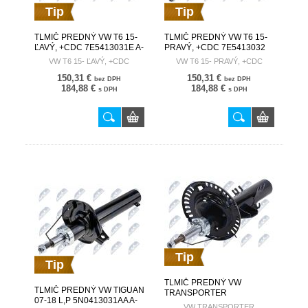
Tip
Tip
TLMIČ PREDNÝ VW T6 15-
TLMIČ PREDNÝ VW T6 15-
ĽAVÝ, +CDC 7E5413031E A-
PRAVÝ, +CDC 7E5413032
WW-005
A-WW-006
VW T6 15- ĽAVÝ, +CDC
VW T6 15- PRAVÝ, +CDC
150,31 €
150,31 €
bez DPH
bez DPH
184,88 €
184,88 €
s DPH
s DPH
Tip
Tip
TLMIČ PREDNÝ VW
TLMIČ PREDNÝ VW TIGUAN
TRANSPORTER
07-18 L,P 5N0413031AA A-
03-,MULTIVAN 03- L,P
VW TRANSPORTER