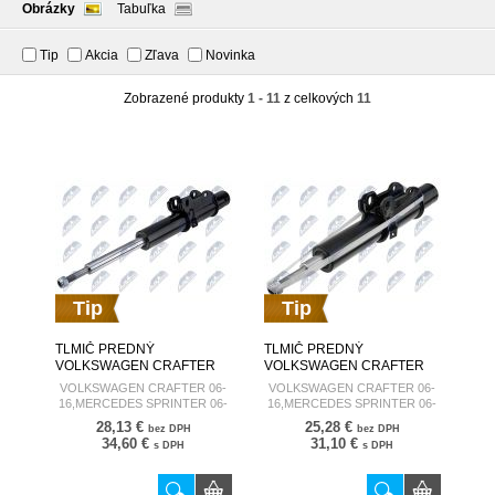
Obrázky
Tabuľka
Tip
Akcia
Zľava
Novinka
Zobrazené produkty
1 - 11
z celkových
11
Tip
Tip
TLMIČ PREDNÝ
TLMIČ PREDNÝ
VOLKSWAGEN CRAFTER
VOLKSWAGEN CRAFTER
06-16,MERCEDES
06-16,MERCEDES
VOLKSWAGEN CRAFTER 06-
VOLKSWAGEN CRAFTER 06-
SPRINTER 06- 365MM L,P
SPRINTER 06- 390MM L,P
16,MERCEDES SPRINTER 06-
16,MERCEDES SPRINTER 06-
2E0413023AM A-WW-035
2E0413023AT A-WW-034
365MM L,P
390MM L,P
28,13 €
25,28 €
bez DPH
bez DPH
34,60 €
31,10 €
s DPH
s DPH