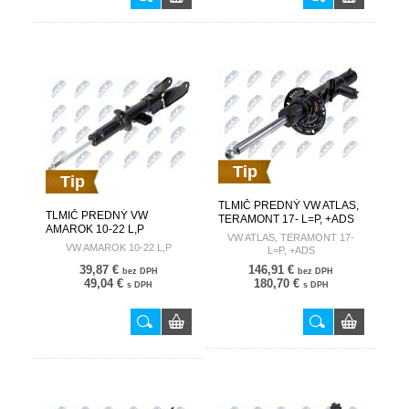
Tip
Tip
TLMIČ PREDNÝ VW ATLAS,
TLMIČ PREDNÝ VW
TERAMONT 17- L=P, +ADS
AMAROK 10-22 L,P
3QF413032A A-WW-009
VW ATLAS, TERAMONT 17-
2H0413031G A-WW-032
VW AMAROK 10-22 L,P
L=P, +ADS
39,87 €
146,91 €
bez DPH
bez DPH
49,04 €
180,70 €
s DPH
s DPH