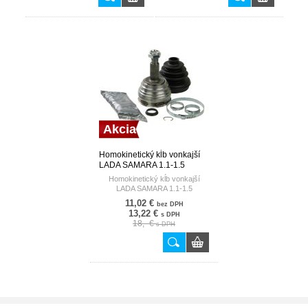
Akcia
Homokinetický kĺb vonkajší
LADA SAMARA 1.1-1.5
HART
Homokinetický kĺb vonkajší
LADA SAMARA 1.1-1.5
11,02 €
bez DPH
13,22 €
s DPH
18,- €
s DPH