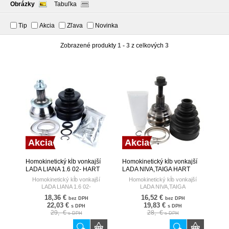
Obrázky
Tabuľka
Tip
Akcia
Zľava
Novinka
Zobrazené produkty
1 - 3
z celkových
3
Akcia
Akcia
Homokinetický kĺb vonkajší
Homokinetický kĺb vonkajší
LADA LIANA 1.6 02- HART
LADA NIVA,TAIGA HART
Homokinetický kĺb vonkajší
Homokinetický kĺb vonkajší
LADA LIANA 1.6 02-
LADA NIVA,TAIGA
18,36 €
16,52 €
bez DPH
bez DPH
22,03 €
19,83 €
s DPH
s DPH
29,- €
28,- €
s DPH
s DPH