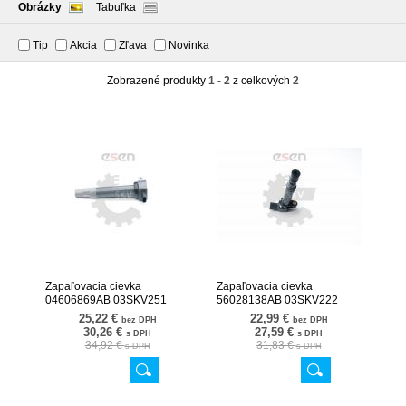
Obrázky
Tabuľka
Tip
Akcia
Zľava
Novinka
Zobrazené produkty
1 - 2
z celkových
2
Zapaľovacia cievka
Zapaľovacia cievka
04606869AB 03SKV251
56028138AB 03SKV222
25,22 €
22,99 €
bez DPH
bez DPH
30,26 €
27,59 €
s DPH
s DPH
34,92 €
31,83 €
s DPH
s DPH