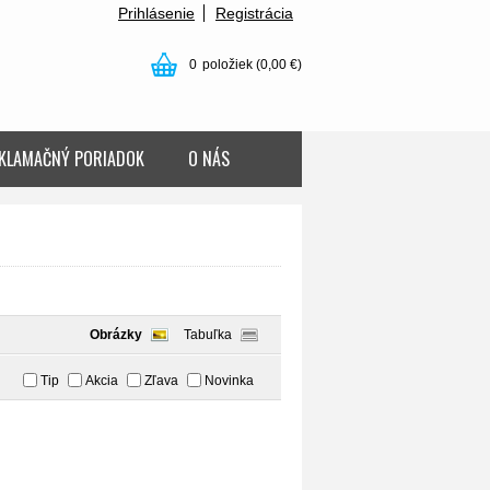
Prihlásenie
Registrácia
0
položiek
(0,00 €)
KLAMAČNÝ PORIADOK
O NÁS
Obrázky
Tabuľka
Tip
Akcia
Zľava
Novinka