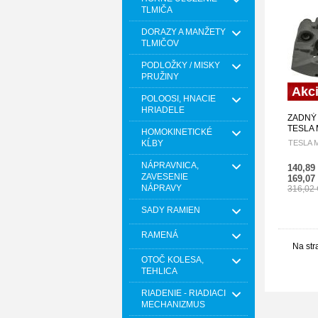
TLMIČA
DORAZY A MANŽETY
TLMIČOV
PODLOŽKY / MISKY
PRUŽINY
Akc
POLOOSI, HNACIE
HRIADELE
ZADNÝ
TESLA 
HOMOKINETICKÉ
2021 /
KĹBY
TESLA M
HZT-CH
NÁPRAVNICA,
140,89
ZAVESENIE
169,07
NÁPRAVY
316,02
SADY RAMIEN
RAMENÁ
Na str
OTOČ KOLESA,
TEHLICA
RIADENIE - RIADIACI
MECHANIZMUS