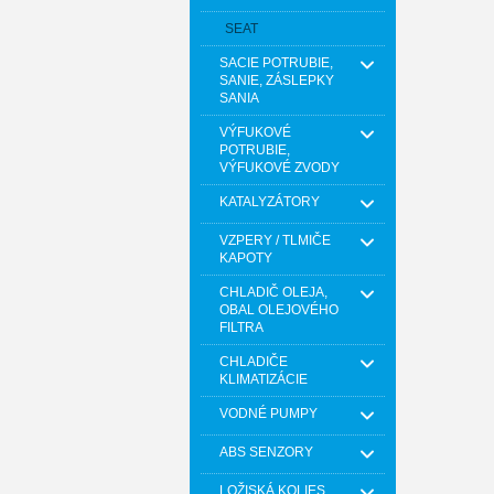
SEAT
SACIE POTRUBIE,
SANIE, ZÁSLEPKY
SANIA
VÝFUKOVÉ
POTRUBIE,
VÝFUKOVÉ ZVODY
KATALYZÁTORY
VZPERY / TLMIČE
KAPOTY
CHLADIČ OLEJA,
OBAL OLEJOVÉHO
FILTRA
CHLADIČE
KLIMATIZÁCIE
VODNÉ PUMPY
ABS SENZORY
LOŽISKÁ KOLIES,