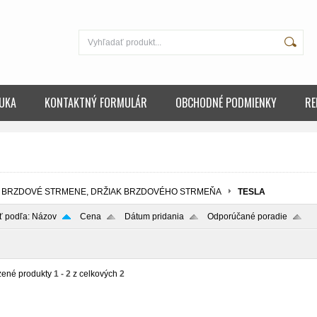
UKA
KONTAKTNÝ FORMULÁR
OBCHODNÉ PODMIENKY
RE
BRZDOVÉ STRMENE, DRŽIAK BRZDOVÉHO STRMEŇA
TESLA
ť podľa:
Názov
Cena
Dátum pridania
Odporúčané poradie
zené produkty
1 - 2
z celkových
2