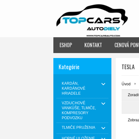
ESHOP
KONTAKT
CENOVÁ PON
Kategórie
TESLA
KARDÁN,
Úvod
KARDÁNOVÉ
HRIADELE
Zoradi
VZDUCHOVÉ
VANKÚŠE, TLMIČE,
KOMPRESORY
PODVOZKU
Zobra
TLMIČE PRUŽENIA
HORNÉ ULOŽENIE