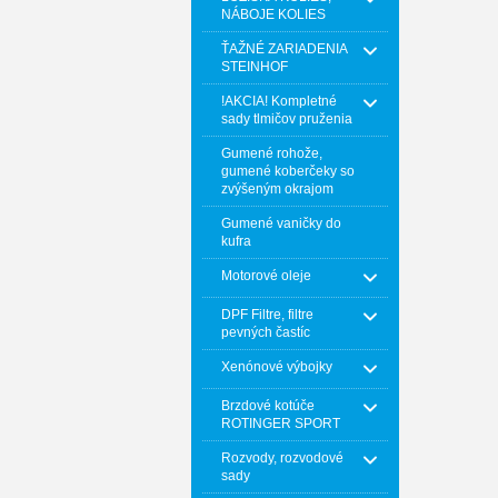
NÁBOJE KOLIES
ŤAŽNÉ ZARIADENIA
STEINHOF
!AKCIA! Kompletné
sady tlmičov pruženia
Gumené rohože,
gumené koberčeky so
zvýšeným okrajom
Gumené vaničky do
kufra
Motorové oleje
DPF Filtre, filtre
pevných častíc
Xenónové výbojky
Brzdové kotúče
ROTINGER SPORT
Rozvody, rozvodové
sady