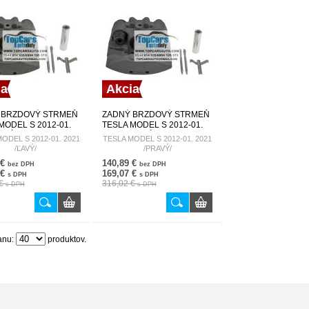
ia
Akcia
 BRZDOVÝ STRMEŇ
ZADNÝ BRZDOVÝ STRMEŇ
MODEL S 2012-01.
TESLA MODEL S 2012-01.
ĽAVÝ/ HZT-CH-044
2021 /PRAVÝ/ HZT-CH-045
ODEL S 2012-01. 2021
TESLA MODEL S 2012-01. 2021
-044
HZT-CH-045
/ĽAVÝ/
/PRAVÝ/
 €
140,89 €
bez DPH
bez DPH
 €
169,07 €
s DPH
s DPH
 €
316,02 €
s DPH
s DPH
anu:
produktov.