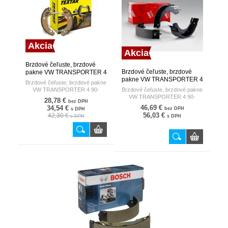
Akcia
Akcia
Brzdové čeľuste, brzdové
Brzdové čeľuste, brzdové
pakne VW TRANSPORTER 4
pakne VW TRANSPORTER 4
90- /268X55/ TEXTAR
Brzdové čeľuste, brzdové pakne
90- /268X55/ TRW
VW TRANSPORTER 4 90-
Brzdové čeľuste, brzdové pakne
/268X55/
VW TRANSPORTER 4 90-
28,78 €
bez DPH
/268X55/
46,69 €
34,54 €
bez DPH
s DPH
56,03 €
42,30 €
s DPH
s DPH