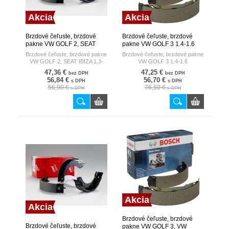
Akcia
Akcia
Brzdové čeľuste, brzdové
Brzdové čeľuste, brzdové
pakne VW GOLF 2, SEAT
pakne VW GOLF 3 1.4-1.6
IBIZA 1.3-1.8/ sada = 2 kusy
BOSCH
Brzdové čeľuste, brzdové pakne
Brzdové čeľuste, brzdové pakne
TRW
VW GOLF 2, SEAT IBIZA 1.3-
VW GOLF 3 1.4-1.6
1.8/ sada = 2 kusy
47,36 €
47,25 €
bez DPH
bez DPH
56,84 €
56,70 €
s DPH
s DPH
56,90 €
76,50 €
s DPH
s DPH
Akcia
Akcia
Brzdové čeľuste, brzdové
Brzdové čeľuste, brzdové
pakne VW GOLF 3, VW