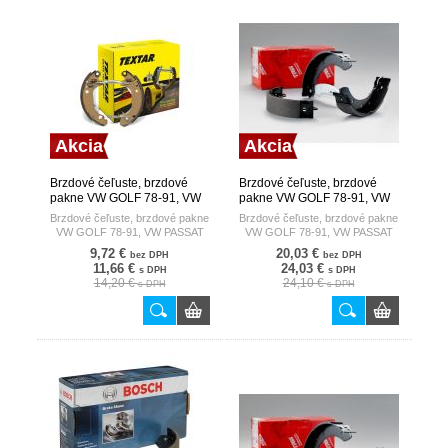
Akcia
Akcia
Brzdové čeľuste, brzdové
Brzdové čeľuste, brzdové
pakne VW GOLF 78-91, VW
pakne VW GOLF 78-91, VW
PASSAT 78- TEXTAR
PASSAT 78- TRW
Brzdové čeľuste, brzdové pakne
Brzdové čeľuste, brzdové pakne
VW GOLF 78-91, VW PASSAT
VW GOLF 78-91, VW PASSAT
78-
78-
9,72 €
20,03 €
bez DPH
bez DPH
11,66 €
24,03 €
s DPH
s DPH
14,20 €
24,10 €
s DPH
s DPH