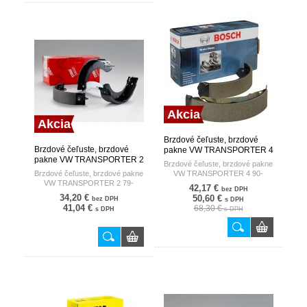
Akcia
Akcia
Brzdové čeľuste, brzdové
Brzdové čeľuste, brzdové
pakne VW TRANSPORTER 4
pakne VW TRANSPORTER 2
90- /268X55/ BOSCH
Brzdové čeľuste, brzdové pakne
79- /252X56/ TRW
Brzdové čeľuste, brzdové pakne
VW TRANSPORTER 4 90-
VW TRANSPORTER 2 79-
/268X55/
42,17 €
bez DPH
/252X56/
34,20 €
50,60 €
bez DPH
s DPH
41,04 €
68,30 €
s DPH
s DPH