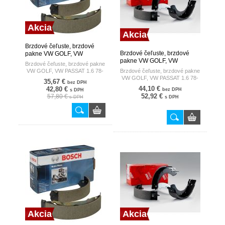
Akcia
Akcia
Brzdové čeľuste, brzdové
Brzdové čeľuste, brzdové
pakne VW GOLF, VW
pakne VW GOLF, VW
PASSAT 1.6 78-93 BOSCH
Brzdové čeľuste, brzdové pakne
PASSAT 1.6 78-93 TRW
VW GOLF, VW PASSAT 1.6 78-
Brzdové čeľuste, brzdové pakne
93
VW GOLF, VW PASSAT 1.6 78-
35,67 €
bez DPH
93
44,10 €
42,80 €
bez DPH
s DPH
52,92 €
57,80 €
s DPH
s DPH
Akcia
Akcia