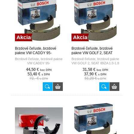
Akcia
Akcia
Brzdové čeľuste, brzdové
Brzdové čeľuste, brzdové
pakne VW CADDY 95-
pakne VW GOLF 2, SEAT
BOSCH
IBIZA 1.3-1.8 BOSCH
Brzdové čeľuste, brzdové pakne
Brzdové čeľuste, brzdové pakne
VW CADDY 95-
VW GOLF 2, SEAT IBIZA 1.3-1.8
44,50 €
31,58 €
bez DPH
bez DPH
53,40 €
37,90 €
s DPH
s DPH
72,- €
51,20 €
s DPH
s DPH