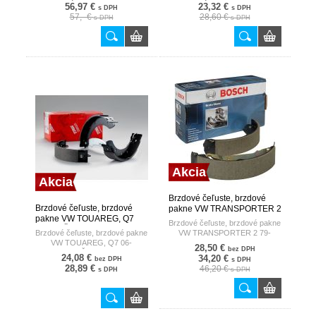
56,97 €
23,32 €
s DPH
s DPH
57,- €
28,60 €
s DPH
s DPH
Akcia
Akcia
Brzdové čeľuste, brzdové
Brzdové čeľuste, brzdové
pakne VW TRANSPORTER 2
pakne VW TOUAREG, Q7
79- /252X56/ BOSCH
Brzdové čeľuste, brzdové pakne
06- RUČ.BRZDA TRW
Brzdové čeľuste, brzdové pakne
VW TRANSPORTER 2 79-
VW TOUAREG, Q7 06-
/252X56/
28,50 €
bez DPH
RUČ.BRZDA
24,08 €
34,20 €
bez DPH
s DPH
28,89 €
46,20 €
s DPH
s DPH