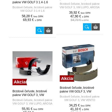
pakne VW GOLF 3 1.4-1.6
LUPO, AROSA BOSCH
Brzdové čeľuste, brzdové pakne
TRW
Brzdové čeľuste, brzdové pakne
VW GOLF 3, VW LUPO, AROSA
VW GOLF 3 1.4-1.6
39,92 €
bez DPH
58,28 €
47,90 €
bez DPH
s DPH
69,93 €
64,70 €
s DPH
s DPH
Akcia
Akcia
Brzdové čeľuste, brzdové
Brzdové čeľuste, brzdové
pakne VW GOLF 3, VW
pakne VW GOLF 3, VW
VENTO BOSCH
Brzdové čeľuste, brzdové pakne
LUPO, AROSA TRW
Brzdové čeľuste, brzdové pakne
VW GOLF 3, VW VENTO
VW GOLF 3, VW LUPO, AROSA
34,25 €
bez DPH
55,91 €
41,10 €
bez DPH
s DPH