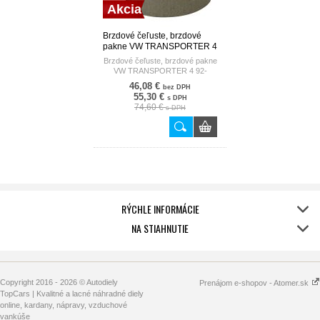
Akcia
Brzdové čeľuste, brzdové
pakne VW TRANSPORTER 4
92- BOSCH
Brzdové čeľuste, brzdové pakne
VW TRANSPORTER 4 92-
46,08 €
bez DPH
55,30 €
s DPH
74,60 €
s DPH
RÝCHLE INFORMÁCIE
NA STIAHNUTIE
Copyright 2016 - 2026 © Autodiely
Prenájom e-shopov - Atomer.sk
TopCars | Kvalitné a lacné náhradné diely
online, kardany, nápravy, vzduchové
vankúše