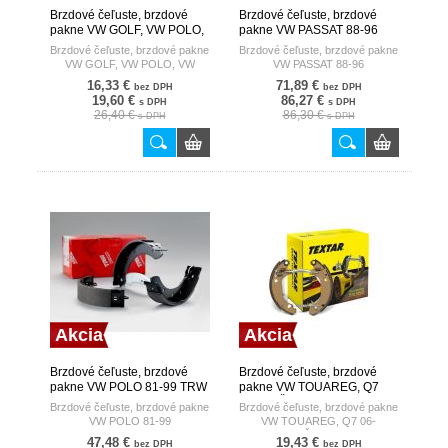
Brzdové čeľuste, brzdové
Brzdové čeľuste, brzdové
pakne VW GOLF, VW POLO,
pakne VW PASSAT 88-96
VW LUPO 91- BOSCH
TRW
Brzdové čeľuste, brzdové pakne
Brzdové čeľuste, brzdové pakne
VW GOLF, VW POLO, VW
VW PASSAT 88-96
LUPO 91-
16,33 €
71,89 €
bez DPH
bez DPH
19,60 €
86,27 €
s DPH
s DPH
26,40 €
86,30 €
s DPH
s DPH
Akcia
Akcia
Brzdové čeľuste, brzdové
Brzdové čeľuste, brzdové
pakne VW POLO 81-99 TRW
pakne VW TOUAREG, Q7
06- RUČ.BRZDA TEXTAR
Brzdové čeľuste, brzdové pakne
Brzdové čeľuste, brzdové pakne
VW POLO 81-99
VW TOUAREG, Q7 06-
RUČ.BRZDA
47,48 €
19,43 €
bez DPH
bez DPH