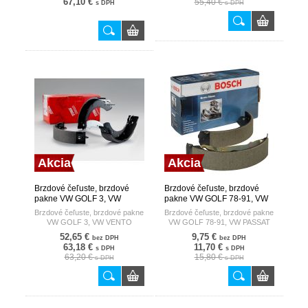
67,10 €
55,40 €
s DPH
s DPH
Akcia
Akcia
Brzdové čeľuste, brzdové
Brzdové čeľuste, brzdové
pakne VW GOLF 3, VW
pakne VW GOLF 78-91, VW
VENTO TRW
PASSAT 78- BOSCH
Brzdové čeľuste, brzdové pakne
Brzdové čeľuste, brzdové pakne
VW GOLF 3, VW VENTO
VW GOLF 78-91, VW PASSAT
78-
52,65 €
9,75 €
bez DPH
bez DPH
63,18 €
11,70 €
s DPH
s DPH
63,20 €
15,80 €
s DPH
s DPH