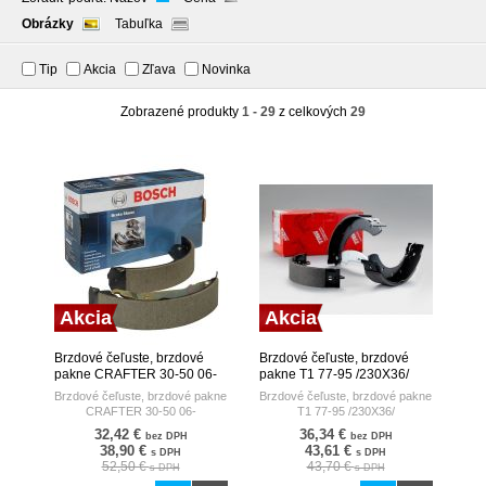
Obrázky
Tabuľka
Tip
Akcia
Zľava
Novinka
Zobrazené produkty
1 - 29
z celkových
29
Akcia
Akcia
Brzdové čeľuste, brzdové
Brzdové čeľuste, brzdové
pakne CRAFTER 30-50 06-
pakne T1 77-95 /230X36/
BOSCH
TRW
Brzdové čeľuste, brzdové pakne
Brzdové čeľuste, brzdové pakne
CRAFTER 30-50 06-
T1 77-95 /230X36/
32,42 €
36,34 €
bez DPH
bez DPH
38,90 €
43,61 €
s DPH
s DPH
52,50 €
43,70 €
s DPH
s DPH