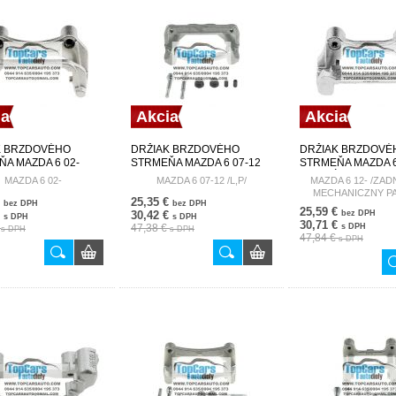
ia
Akcia
Akcia
K BRZDOVÉHO
DRŽIAK BRZDOVÉHO
DRŽIAK BRZDOVÉ
A MAZDA 6 02-
STRMEŇA MAZDA 6 07-12
STRMEŇA MAZDA 6
6-281 HZT-MZ-002A
/L,P/ GS1D33281 HZP-MZ-
/ZADNÝ , L/R,
MAZDA 6 02-
MAZDA 6 07-12 /L,P/
MAZDA 6 12- /ZADN
014A
MECHANICZNY PA
MECHANICZNY P
€
25,35 €
BRAKE/ GHT2-26-2
bez DPH
bez DPH
BRAKE/
25,59 €
€
30,42 €
bez DPH
MZ-010A
s DPH
s DPH
30,71 €
€
47,38 €
s DPH
s DPH
s DPH
47,84 €
s DPH