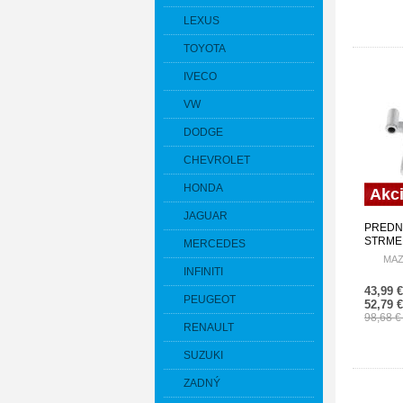
LEXUS
TOYOTA
IVECO
VW
DODGE
CHEVROLET
HONDA
Akc
JAGUAR
PREDN
STRMEŇ
MERCEDES
02-07 
MAZ
61XA H
INFINITI
43,99 
PEUGEOT
52,79 
98,68 
RENAULT
SUZUKI
ZADNÝ