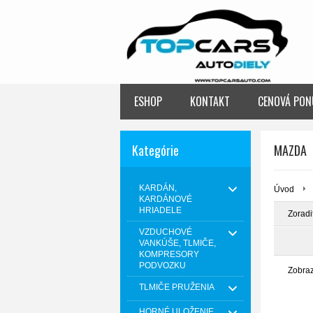
ESHOP
KONTAKT
CENOVÁ PON
Kategórie
MAZDA
KARDÁN,
Úvod
KARDÁNOVÉ
HRIADELE
Zoradi
VZDUCHOVÉ
VANKÚŠE, TLMIČE,
KOMPRESORY
PODVOZKU
Zobra
TLMIČE PRUŽENIA
HORNÉ ULOŽENIE