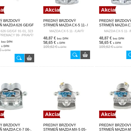
ia
Akcia
Akcia
Ý BRZDOVÝ
PREDNÝ BRZDOVÝ
PREDNÝ BRZDOV
Ň MAZDA 626 GE/GF
STRMEŇ MAZDA CX-5 11- /
STRMEŇ MAZDA CX
323 BJ 98-,
ĽAVÝ/ K0Y1-33-99Z HZP-
/PRAVÝ/ K0Y1-33-9
626 GE/GF 91-01, 323
MAZDA CX-5 11- /ĽAVÝ/
MAZDA CX-5 11- /
Y 99- /PRAVÝ/
MZ-025
MZ-024
 PREMACY 99- /PRAVÝ/
48,87 €
48,87 €
3-61X HZP-MZ-000F
bez DPH
bez DPH
€
bez DPH
58,65 €
58,65 €
s DPH
s DPH
€
s DPH
109,62 €
109,62 €
s DPH
s DPH
 €
s DPH
ia
Akcia
Akcia
Ý BRZDOVÝ
PREDNÝ BRZDOVÝ
PREDNÝ BRZDOV
 MAZDA CX-7 06-,
STRMEŇ MAZDA MX-5 05-
STRMEŇ MAZDA MX