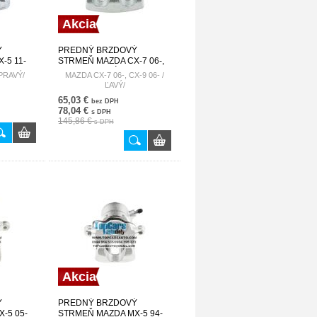
Akcia
Ý
PREDNÝ BRZDOVÝ
-5 11-
STRMEŇ MAZDA CX-7 06-,
8Z HZP-
CX-9 06- /ĽAVÝ/ L206-33-
PRAVÝ/
MAZDA CX-7 06-, CX-9 06- /
990A HZP-MZ-020
ĽAVÝ/
65,03 €
bez DPH
78,04 €
s DPH
145,86 €
s DPH
Akcia
Ý
PREDNÝ BRZDOVÝ
-5 05-
STRMEŇ MAZDA MX-5 94-