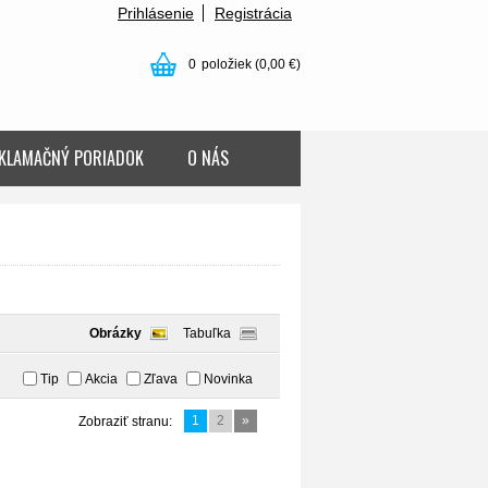
Prihlásenie
Registrácia
0
položiek
(0,00 €)
KLAMAČNÝ PORIADOK
O NÁS
Obrázky
Tabuľka
Tip
Akcia
Zľava
Novinka
1
2
»
Zobraziť stranu: