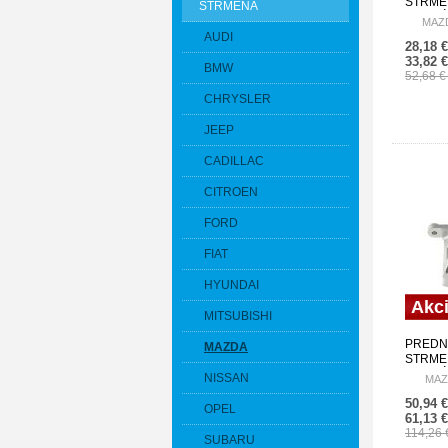
STRMEŇ
STRMEŇA
/PRAVÝ
MAZD
MZ-017
AUDI
28,18 
33,82 
BMW
52,68 
CHRYSLER
JEEP
CADILLAC
CITROEN
FORD
FIAT
HYUNDAI
Akc
MITSUBISHI
PREDN
MAZDA
STRMEŇ
/PRAVÝ
NISSAN
MAZD
MZ-015
50,94 
OPEL
61,13 
114,26
SUBARU