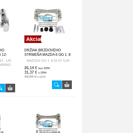
Akcia
HO
DRŽIAK BRZDOVÉHO
 12-
STRMEŇA MAZDA 6 GG 1. 8
02-07 /L/R/ GJ6A3328XA
Ý , L/R,
MAZDA 6 GG 1. 8 02-07 /L/R/
RKING
HZP-MZ-002A
ARKING
26,14 €
81 HZT-
bez DPH
31,37 €
s DPH
48,86 €
s DPH