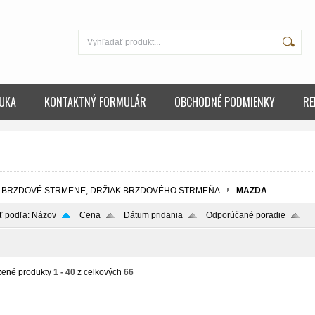
UKA
KONTAKTNÝ FORMULÁR
OBCHODNÉ PODMIENKY
RE
BRZDOVÉ STRMENE, DRŽIAK BRZDOVÉHO STRMEŇA
MAZDA
ť podľa:
Názov
Cena
Dátum pridania
Odporúčané poradie
zené produkty
1 - 40
z celkových
66