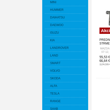
MINI
HUMMER
DAIHATSU
DAEWOO
Akc
ISUZU
PREDN
KIA
STRMEŇ
3,2. 5,
LANDROVER
MAZDA 6 
FUSION
07-12,
MKZ/ZE
LAND
LINCO
55,53 
MERCU
MERCUR
66,64 
/PRAVÝ
SMART
124,56
MZ-019
VOLVO
SKODA
ALFA
TESLA
RANGE
SAAB