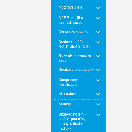
Motorové oleje
DPF Filtre, filtre
pevných častíc
Xenónové výbojky
Brzdové kotúče
ROTINGER SPORT
Rozvody, rozvodové
sady
Spojkové sady, spojky
Kompresory
klimatizácie
Alternátory
Štartéry
Brzdový systém -
kotúče, platničky,
bubny, čeľuste,
hadičky