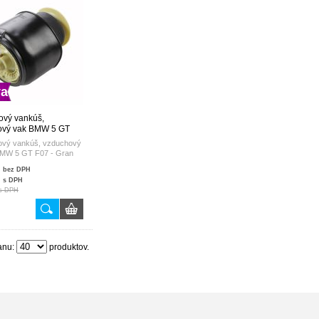
va
ový vankúš,
ový vak BMW 5 GT
ran Tourismo
vý vankúš, vzduchový
81827 37106781843
MW 5 GT F07 - Gran
81844
rismo 37106781827
€
bez DPH
781843 37106781844
€
s DPH
s DPH
anu:
produktov.