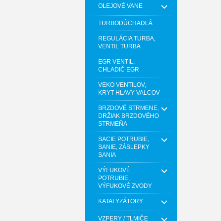
OLEJOVÉ VANE
TURBODÚCHADLÁ
REGULÁCIA TURBA,
VENTIL TURBA
EGR VENTIL,
CHLADIČ EGR
VEKO VENTILOV,
KRYT HLAVY VALCOV
BRZDOVÉ STRMENE,
DRŽIAK BRZDOVÉHO
STRMEŇA
SACIE POTRUBIE,
SANIE, ZÁSLEPKY
SANIA
VÝFUKOVÉ
POTRUBIE,
VÝFUKOVÉ ZVODY
KATALYZÁTORY
VZPERY / TLMIČE