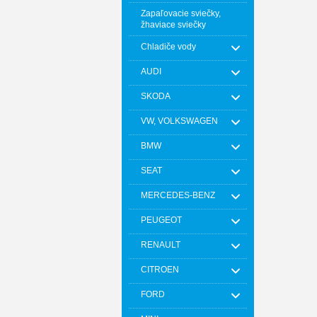
Zapaľovacie sviečky,
žhaviace sviečky
Chladiče vody
AUDI
SKODA
VW, VOLKSWAGEN
BMW
SEAT
MERCEDES-BENZ
PEUGEOT
RENAULT
CITROEN
FORD