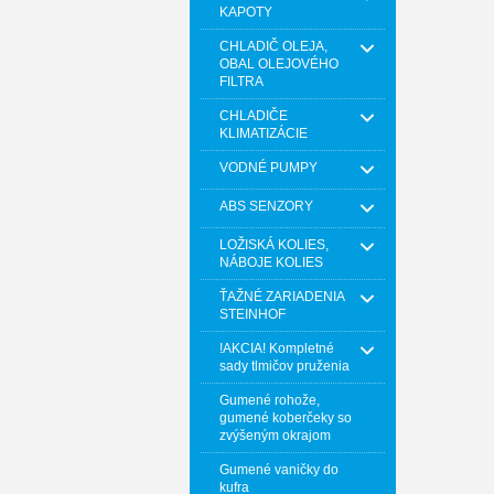
KAPOTY
CHLADIČ OLEJA,
OBAL OLEJOVÉHO
FILTRA
CHLADIČE
KLIMATIZÁCIE
VODNÉ PUMPY
ABS SENZORY
LOŽISKÁ KOLIES,
NÁBOJE KOLIES
ŤAŽNÉ ZARIADENIA
STEINHOF
!AKCIA! Kompletné
sady tlmičov pruženia
Gumené rohože,
gumené koberčeky so
zvýšeným okrajom
Gumené vaničky do
kufra