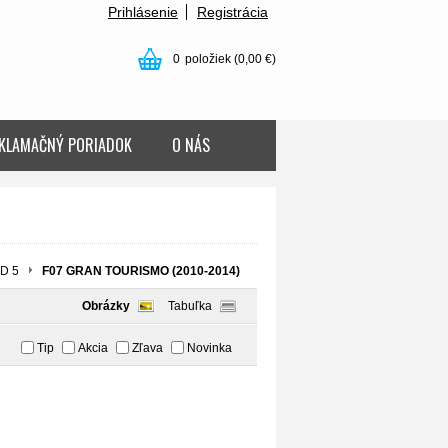
Prihlásenie
Registrácia
0
položiek
(0,00 €)
KLAMAČNÝ PORIADOK
O NÁS
D 5
F07 GRAN TOURISMO (2010-2014)
Obrázky
Tabuľka
Tip
Akcia
Zľava
Novinka