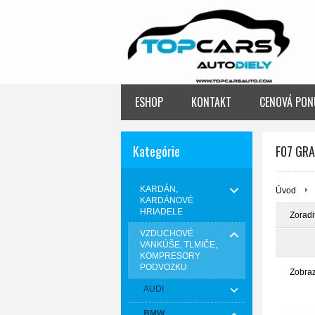
ESHOP
KONTAKT
CENOVÁ PON
Kategórie
F07 GRA
KARDÁN,
Úvod
KARDÁNOVÉ
HRIADELE
Zoradi
VZDUCHOVÉ
VANKÚŠE, TLMIČE,
KOMPRESORY
PODVOZKU
Zobra
AUDI
BMW