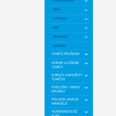
LAND ROVER
JEEP
CITROEN
FIAT
PEUGEOT
JAGUAR
TLMIČE PRUŽENIA
HORNÉ ULOŽENIE
TLMIČA
DORAZY A MANŽETY
TLMIČOV
PODLOŽKY / MISKY
PRUŽINY
POLOOSI, HNACIE
HRIADELE
HOMOKINETICKÉ
KĹBY