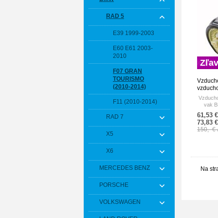
RAD 5
E39 1999-2003
E60 E61 2003-
2010
Zľa
F07 GRAN
TOURISMO
Vzduch
(2010-2014)
vzduch
F07 - G
Vzducho
F11 (2010-2014)
371067
vak B
371067
Tou
61,53 
RAD 7
37106
73,83 
150,- €
X5
X6
MERCEDES BENZ
Na str
PORSCHE
VOLKSWAGEN