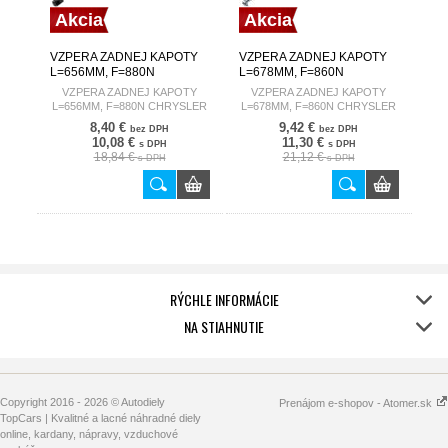
Akcia
Akcia
VZPERA ZADNEJ KAPOTY
VZPERA ZADNEJ KAPOTY
L=656MM, F=880N
L=678MM, F=860N
CHRYSLER VOYAGER IV
CHRYSLER VOYAGER III
VZPERA ZADNEJ KAPOTY
VZPERA ZADNEJ KAPOTY
00-08
95-01
L=656MM, F=880N CHRYSLER
L=678MM, F=860N CHRYSLER
VOYAGER IV 00-08
VOYAGER III 95-01
8,40 €
9,42 €
bez DPH
bez DPH
10,08 €
11,30 €
s DPH
s DPH
18,84 €
21,12 €
s DPH
s DPH
RÝCHLE INFORMÁCIE
NA STIAHNUTIE
Copyright 2016 - 2026 © Autodiely
Prenájom e-shopov - Atomer.sk
TopCars | Kvalitné a lacné náhradné diely
online, kardany, nápravy, vzduchové