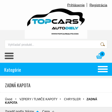
Prihlásenie
Registrácia
0
Kategórie
ZADNÁ KAPOTA
Úvod
VZPERY / TLMIČE KAPOTY
CHRYSLER
ZADNÁ
KAPOTA
Zoradiť podľa:
Názov
Cena