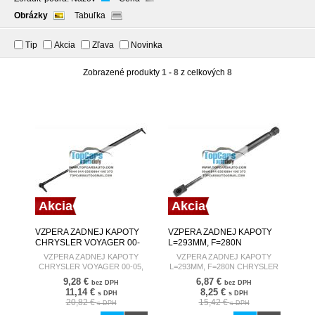
Obrázky
Tabuľka
Tip
Akcia
Zľava
Novinka
Zobrazené produkty
1 - 8
z celkových
8
Akcia
Akcia
VZPERA ZADNEJ KAPOTY
VZPERA ZADNEJ KAPOTY
CHRYSLER VOYAGER 00-
L=293MM, F=280N
05, DODGE CARAVAN 00-05
CHRYSLER 300C 04-12
VZPERA ZADNEJ KAPOTY
VZPERA ZADNEJ KAPOTY
L/R
CHRYSLER VOYAGER 00-05,
L=293MM, F=280N CHRYSLER
DODGE CARAVAN 00-05 L/R
300C 04-12
9,28 €
6,87 €
bez DPH
bez DPH
11,14 €
8,25 €
s DPH
s DPH
20,82 €
15,42 €
s DPH
s DPH