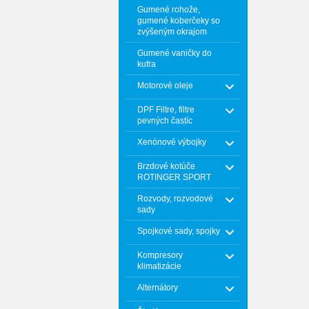
Gumené rohože,
gumené koberčeky so
zvýšeným okrajom
Gumené vaničky do
kufra
Motorové oleje
DPF Filtre, filtre
pevných častíc
Xenónové výbojky
Brzdové kotúče
ROTINGER SPORT
Rozvody, rozvodové
sady
Spojkové sady, spojky
Kompresory
klimatizácie
Alternátory