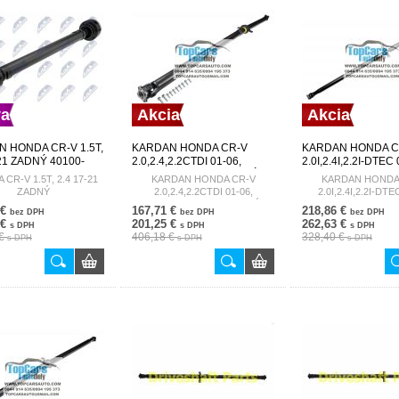
va
Akcia
Akcia
 HONDA CR-V 1.5T,
KARDAN HONDA CR-V
KARDAN HONDA C
-21 ZADNÝ 40100-
2.0,2.4,2.2CTDI 01-06,
2.0I,2.4I,2.2I-DTEC
2 NWN-HD-006
ELEMENT 2.4 03- ZADNÝ
40100-P0A-P02
CR-V 1.5T, 2.4 17-21
KARDAN HONDA CR-V
KARDAN HONDA
40100-S9A-E01
ZADNÝ
2.0,2.4,2.2CTDI 01-06,
2.0I,2.4I,2.2I-DTE
ELEMENT 2.4 03- ZADNÝ
40100-P0A-P
 €
167,71 €
218,86 €
bez DPH
bez DPH
bez DPH
40100-S9A-E01
 €
201,25 €
262,63 €
s DPH
s DPH
s DPH
 €
406,18 €
328,40 €
s DPH
s DPH
s DPH