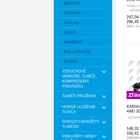
BENTLEY
W70850
HNACÍ 
A01 ED
HRIA
FERRARI
CRV IV 
247,04
296,45
JAGUAR
385,- €
LEXUS
MASERATI
ROLLS ROYCE
ŠKODA
VZDUCHOVÉ
VANKÚŠE, TLMIČE,
KOMPRESORY
PODVOZKU
Zľa
TLMIČE PRUŽENIA
KARDAN
HORNÉ ULOŽENIE
4WD 3D
TLMIČA
S2H-00
HONDA 
DORAZY A MANŽETY
TLMIČOV
148,32
182,43
PODLOŽKY / MISKY
248,56