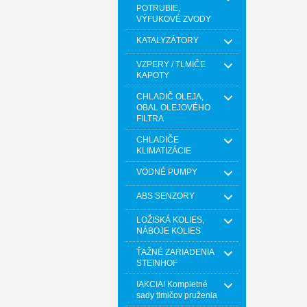
POTRUBIE,
VÝFUKOVÉ ZVODY
KATALYZÁTORY
VZPERY / TLMIČE
KAPOTY
CHLADIČ OLEJA,
OBAL OLEJOVÉHO
FILTRA
CHLADIČE
KLIMATIZÁCIE
VODNÉ PUMPY
ABS SENZORY
LOŽISKÁ KOLIES,
NÁBOJE KOLIES
ŤAŽNÉ ZARIADENIA
STEINHOF
!AKCIA! Kompletné
sady tlmičov pruženia