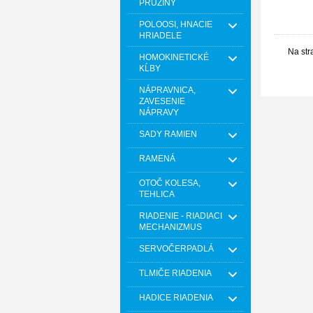
PRUŽINY
POLOOSI, HNACIE
HRIADELE
Na str
HOMOKINETICKÉ
KĹBY
NÁPRAVNICA,
ZAVESENIE
NÁPRAVY
SADY RAMIEN
RAMENÁ
OTOČ KOLESA,
TEHLICA
RIADENIE - RIADIACI
MECHANIZMUS
SERVOČERPADLÁ
TLMIČE RIADENIA
HADICE RIADENIA