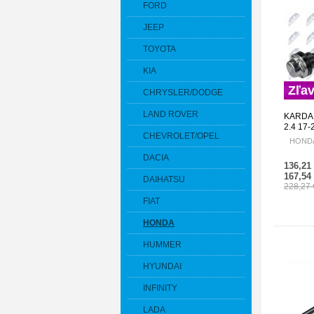
FORD
JEEP
TOYOTA
KIA
Zľa
CHRYSLER/DODGE
LAND ROVER
KARDAN
2.4 17
CHEVROLET/OPEL
TLA-A0
HONDA 
DACIA
136,21
167,54
DAIHATSU
228,27
FIAT
HONDA
HUMMER
HYUNDAI
INFINITY
LADA