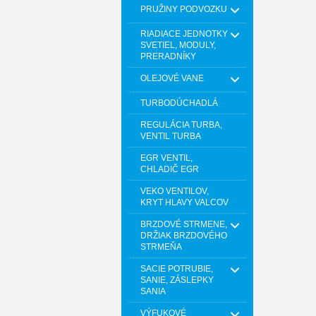
PRUŽINY PODVOZKU
RIADIACE JEDNOTKY
SVETIEL, MODULY,
PRERADNÍKY
OLEJOVÉ VANE
TURBODÚCHADLÁ
REGULÁCIA TURBA,
VENTIL TURBA
EGR VENTIL,
CHLADIČ EGR
VEKO VENTILOV,
KRYT HLAVY VALCOV
BRZDOVÉ STRMENE,
DRŽIAK BRZDOVÉHO
STRMEŇA
SACIE POTRUBIE,
SANIE, ZÁSLEPKY
SANIA
VÝFUKOVÉ