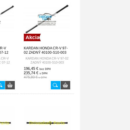
Akcia
R-V
KARDAN HONDA CR-V 97-
 07-12
02 ZADNÝ 40100-S10-003
 CR-V
KARDAN HONDA CR-V 97-02
C 07-12
ZADNÝ 40100-S10-003
02
196,45 €
bez DPH
235,74 €
s DPH
475,80 €
s DPH