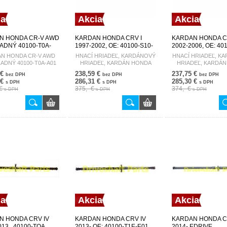
ia
Akcia
Akcia
N HONDA CR-V AWD
KARDAN HONDA CRV I
KARDAN HONDA CR
ZADNÝ 40100-T0A-
1997-2002, OE: 40100-S10-
2002-2006, OE: 40
A01, 40100-S10-003
A01, 40100-S9A-E0
N HONDA CR-V AWD
HNACÍ HRIADEĽ, KARDÁNOVÝ
HNACÍ HRIADEĽ, K
EDRIVE
40100-SCW-A03 E
ZADNÝ 40100-T0A-A01
HRIADEĽ, KARDÁN HONDA
HRIADEĽ, KARDÁ
CRV I 1997-2002 L = 2100MM,
CRV II 2002-2006 L 
 €
238,59 €
237,75 €
bez DPH
bez DPH
bez DPH
L1 = 1000MM
L1 = 820MM, ELEME
 €
286,31 €
285,30 €
s DPH
s DPH
s DPH
 €
375,- €
374,- €
s DPH
s DPH
s DPH
ia
Akcia
Akcia
N HONDA CRV IV
KARDAN HONDA CRV IV
KARDAN HONDA C
13 , 40100-TOA,
2013- OE: 40100-T1E-E01,
2014- EDRIVE