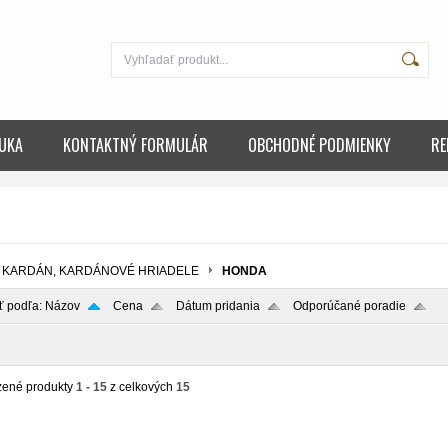
UKA
KONTAKTNÝ FORMULÁR
OBCHODNÉ PODMIENKY
RE
KARDÁN, KARDÁNOVÉ HRIADELE
HONDA
ť podľa:
Názov
Cena
Dátum pridania
Odporúčané poradie
zené produkty
1 - 15
z celkových
15