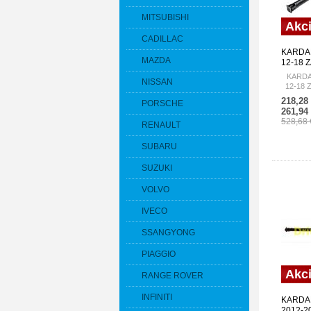
MITSUBISHI
Akc
CADILLAC
KARDA
MAZDA
12-18 
A01
KARDA
NISSAN
12-18 
218,28
PORSCHE
261,94
528,68
RENAULT
SUBARU
SUZUKI
VOLVO
IVECO
SSANGYONG
PIAGGIO
Akc
RANGE ROVER
INFINITI
KARDA
2012-20