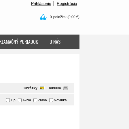
Prihlásenie
Registrácia
0
položiek
(0,00 €)
KLAMAČNÝ PORIADOK
O NÁS
Obrázky
Tabuľka
Tip
Akcia
Zľava
Novinka