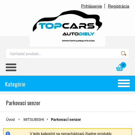
Prihlásenie
Registrácia
0
Kategórie
Parkovací senzor
Úvod
MITSUBISHI
Parkovací senzor
V tejto kategórii sa nenachádzajú žiadne produkty.