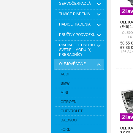
SERVOČERPADLÁ
Zľa
TLMIČE RIADENIA
OLEJO
HADICE RIADENIA
(E46) 1
111375
OLEJOV
PRUŽINY PODVOZKU
1.6
56,55 
RIADIACE JEDNOTKY
67,86 
SVETIEL, MODULY,
126,84
PRERADNÍKY
OLEJOVÉ VANE
AUDI
BMW
MINI
CITROEN
CHEVROLET
Zľa
DAEWOO
OLEJOV
FORD
3.0 05-,