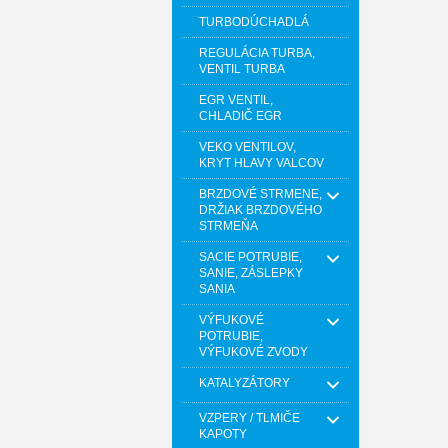
TURBODÚCHADLÁ
REGULÁCIA TURBA,
VENTIL TURBA
EGR VENTIL,
CHLADIČ EGR
VEKO VENTILOV,
KRYT HLAVY VALCOV
BRZDOVÉ STRMENE,
DRŽIAK BRZDOVÉHO
STRMEŇA
SACIE POTRUBIE,
SANIE, ZÁSLEPKY
SANIA
VÝFUKOVÉ
POTRUBIE,
VÝFUKOVÉ ZVODY
KATALYZÁTORY
VZPERY / TLMIČE
KAPOTY