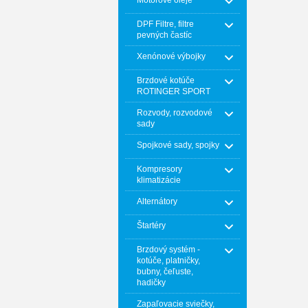
Motorové oleje
DPF Filtre, filtre
pevných častíc
Xenónové výbojky
Brzdové kotúče
ROTINGER SPORT
Rozvody, rozvodové
sady
Spojkové sady, spojky
Kompresory
klimatizácie
Alternátory
Štartéry
Brzdový systém -
kotúče, platničky,
bubny, čeľuste,
hadičky
Zapaľovacie sviečky,