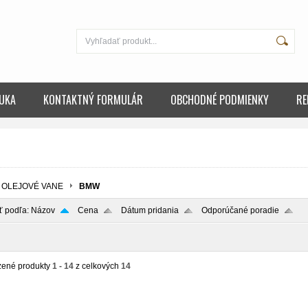
UKA
KONTAKTNÝ FORMULÁR
OBCHODNÉ PODMIENKY
RE
OLEJOVÉ VANE
BMW
ť podľa:
Názov
Cena
Dátum pridania
Odporúčané poradie
zené produkty
1 - 14
z celkových
14