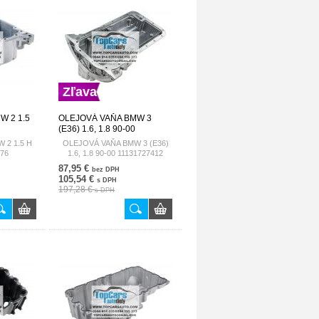
Zľava
W 2 1.5
OLEJOVÁ VAŇA BMW 3
(E36) 1.6, 1.8 90-00
11131727412
 2 1.5 H
OLEJOVÁ VAŇA BMW 3 (E36)
276
1.6, 1.8 90-00 11131727412
87,95 €
bez DPH
105,54 €
s DPH
197,28 €
s DPH