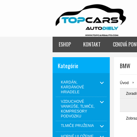
ESHOP
KONTAKT
CENOVÁ PON
Kategórie
BMW
KARDÁN,
Úvod
KARDÁNOVÉ
HRIADELE
Zoradi
VZDUCHOVÉ
VANKÚŠE, TLMIČE,
KOMPRESORY
PODVOZKU
Zobra
TLMIČE PRUŽENIA
HORNÉ ULOŽENIE