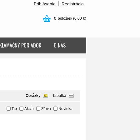
Prihlásenie
Registrácia
0
položiek
(0,00 €)
KLAMAČNÝ PORIADOK
O NÁS
Obrázky
Tabuľka
Tip
Akcia
Zľava
Novinka