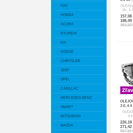
04-, 7 3
FIAT
OLEJOVÁ
X5 3.0 0
05-, 5 2
111375
3.0 08-,
HONDA
157,08
06-, 1 2
188,49
ACURA
352,32
HYUNDAI
KIA
DODGE
CHRYSLER
JEEP
OPEL
CADILLAC
Zľa
MERCEDES-BENZ
OLEJO
3.0, 4.4
SMART
111376
OLEJO
MITSUBISHI
4.4
226,18
MAZDA
271,42
507,32