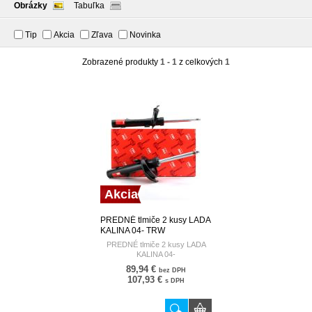
Obrázky
Tabuľka
Tip
Akcia
Zľava
Novinka
Zobrazené produkty
1 - 1
z celkových
1
Akcia
PREDNÉ tlmiče 2 kusy LADA
KALINA 04- TRW
PREDNÉ tlmiče 2 kusy LADA
KALINA 04-
89,94 €
bez DPH
107,93 €
s DPH