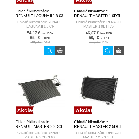
Chladič klimatizácie
Chladič klimatizácie
RENAULT LAGUNA II 1.8 03-
RENAULT MASTER 1.9DTI
HART
03- HART
Chladič klimatizácie RENAULT
Chladič klimatizácie RENAULT
LAGUNA II 1.8 03-
MASTER 1.9DTI 03-
54,17 €
46,67 €
bez DPH
bez DPH
65,- €
56,- €
s DPH
s DPH
90,- €
79,- €
s DPH
s DPH
Akcia
Akcia
Chladič klimatizácie
Chladič klimatizácie
RENAULT MASTER 2.2DCI
RENAULT MASTER 2.5DCI
00- HART
01- HART
Chladič klimatizácie RENAULT
Chladič klimatizácie RENAULT
MASTER 2.2DCI 00-
MASTER 2.5DCI 01-