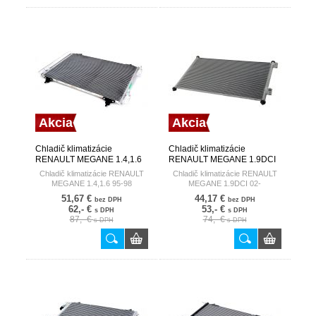
Akcia
Akcia
Chladič klimatizácie
Chladič klimatizácie
RENAULT MEGANE 1.4,1.6
RENAULT MEGANE 1.9DCI
95-98 HART
02- HART
Chladič klimatizácie RENAULT
Chladič klimatizácie RENAULT
MEGANE 1.4,1.6 95-98
MEGANE 1.9DCI 02-
51,67 €
44,17 €
bez DPH
bez DPH
62,- €
53,- €
s DPH
s DPH
87,- €
74,- €
s DPH
s DPH