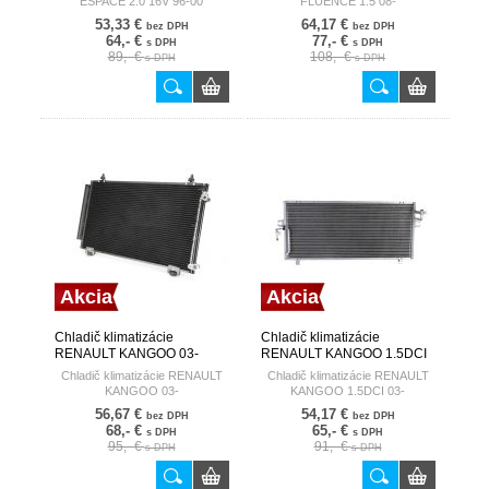
ESPACE 2.0 16V 96-00
FLUENCE 1.5 08-
53,33 €
64,17 €
bez DPH
bez DPH
64,- €
77,- €
s DPH
s DPH
89,- €
108,- €
s DPH
s DPH
Akcia
Akcia
Chladič klimatizácie
Chladič klimatizácie
RENAULT KANGOO 03-
RENAULT KANGOO 1.5DCI
HART
03- HART
Chladič klimatizácie RENAULT
Chladič klimatizácie RENAULT
KANGOO 03-
KANGOO 1.5DCI 03-
56,67 €
54,17 €
bez DPH
bez DPH
68,- €
65,- €
s DPH
s DPH
95,- €
91,- €
s DPH
s DPH