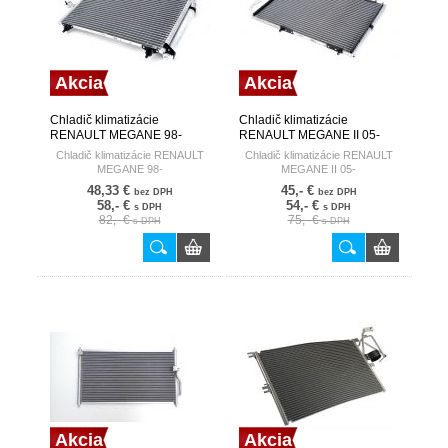
Akcia
Akcia
Chladič klimatizácie
Chladič klimatizácie
RENAULT MEGANE 98-
RENAULT MEGANE II 05-
HART
HART
Chladič klimatizácie RENAULT
Chladič klimatizácie RENAULT
MEGANE 98-
MEGANE II 05-
48,33 €
45,- €
bez DPH
bez DPH
58,- €
54,- €
s DPH
s DPH
82,- €
75,- €
s DPH
s DPH
Akcia
Akcia