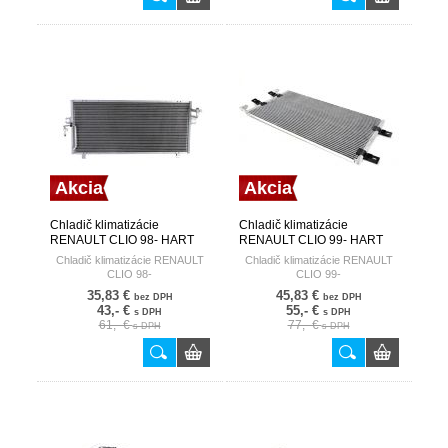
Akcia
Akcia
Chladič klimatizácie
Chladič klimatizácie
RENAULT CLIO 98- HART
RENAULT CLIO 99- HART
Chladič klimatizácie RENAULT
Chladič klimatizácie RENAULT
CLIO 98-
CLIO 99-
35,83 €
45,83 €
bez DPH
bez DPH
43,- €
55,- €
s DPH
s DPH
61,- €
77,- €
s DPH
s DPH