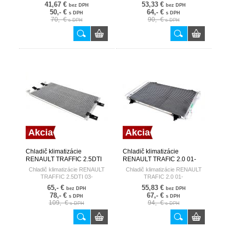
41,67 €
53,33 €
bez DPH
bez DPH
50,- €
64,- €
s DPH
s DPH
70,- €
90,- €
s DPH
s DPH
Akcia
Akcia
Chladič klimatizácie
Chladič klimatizácie
RENAULT TRAFFIC 2.5DTI
RENAULT TRAFIC 2.0 01-
03- HART
HART
Chladič klimatizácie RENAULT
Chladič klimatizácie RENAULT
TRAFFIC 2.5DTI 03-
TRAFIC 2.0 01-
65,- €
55,83 €
bez DPH
bez DPH
78,- €
67,- €
s DPH
s DPH
109,- €
94,- €
s DPH
s DPH