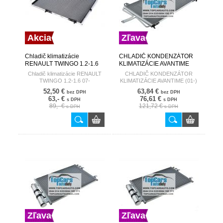
Akcia
Zľava
Chladič klimatizácie
CHLADIČ KONDENZÁTOR
RENAULT TWINGO 1.2-1.6
KLIMATIZÁCIE AVANTIME
07- HART
(01-) 2.0 I, ESPACE III (96-)
Chladič klimatizácie RENAULT
CHLADIČ KONDENZÁTOR
2.0 I (BEZ VYSÚŠAČA)
TWINGO 1.2-1.6 07-
KLIMATIZÁCIE AVANTIME (01-)
6025307276
2.0 I, ESPACE III (96-) 2.0 I (BEZ
52,50 €
63,84 €
bez DPH
bez DPH
VYSÚŠAČA) 6025307276
63,- €
76,61 €
s DPH
s DPH
89,- €
121,72 €
s DPH
s DPH
Zľava
Zľava