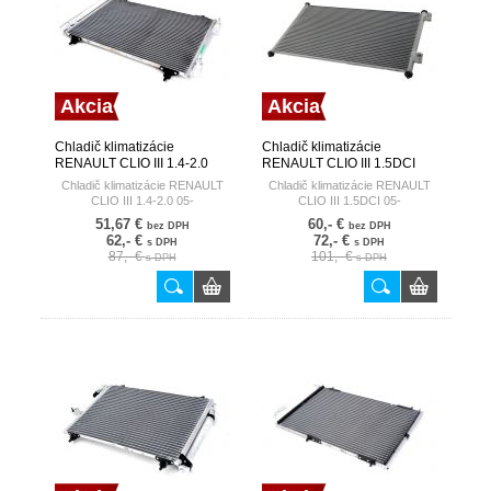
Akcia
Akcia
Chladič klimatizácie
Chladič klimatizácie
RENAULT CLIO III 1.4-2.0
RENAULT CLIO III 1.5DCI
05- HART
05- HART
Chladič klimatizácie RENAULT
Chladič klimatizácie RENAULT
CLIO III 1.4-2.0 05-
CLIO III 1.5DCI 05-
51,67 €
60,- €
bez DPH
bez DPH
62,- €
72,- €
s DPH
s DPH
87,- €
101,- €
s DPH
s DPH