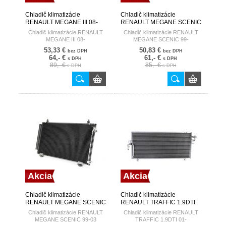
Chladič klimatizácie
Chladič klimatizácie
RENAULT MEGANE III 08-
RENAULT MEGANE SCENIC
HART
99- HART
Chladič klimatizácie RENAULT
Chladič klimatizácie RENAULT
MEGANE III 08-
MEGANE SCENIC 99-
53,33 €
50,83 €
bez DPH
bez DPH
64,- €
61,- €
s DPH
s DPH
89,- €
85,- €
s DPH
s DPH
Akcia
Akcia
Chladič klimatizácie
Chladič klimatizácie
RENAULT MEGANE SCENIC
RENAULT TRAFFIC 1.9DTI
99-03 HART
01- HART
Chladič klimatizácie RENAULT
Chladič klimatizácie RENAULT
MEGANE SCENIC 99-03
TRAFFIC 1.9DTI 01-