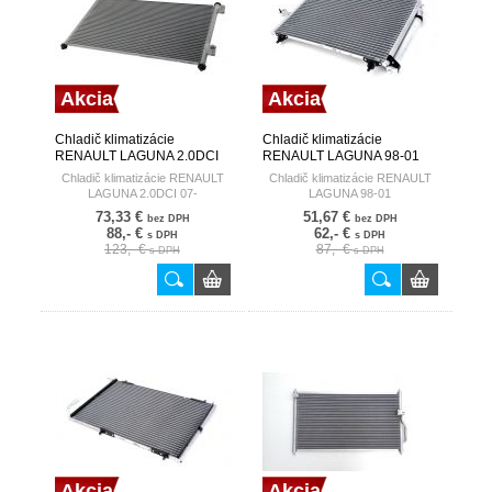
Akcia
Akcia
Chladič klimatizácie
Chladič klimatizácie
RENAULT LAGUNA 2.0DCI
RENAULT LAGUNA 98-01
07- HART
HART
Chladič klimatizácie RENAULT
Chladič klimatizácie RENAULT
LAGUNA 2.0DCI 07-
LAGUNA 98-01
73,33 €
51,67 €
bez DPH
bez DPH
88,- €
62,- €
s DPH
s DPH
123,- €
87,- €
s DPH
s DPH
Akcia
Akcia