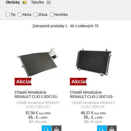
Obrázky
Tabuľka
Tip
Akcia
Zľava
Novinka
Zobrazené produkty
1 - 40
z celkových
70
Akcia
Akcia
Chladič klimatizácie
Chladič klimatizácie
RENAULT CLIO 1.5DCI 01-
RENAULT CLIO 1.5DCI 03-
HART
HART
Chladič klimatizácie RENAULT
Chladič klimatizácie RENAULT
CLIO 1.5DCI 01-
CLIO 1.5DCI 03-
57,50 €
49,17 €
bez DPH
bez DPH
69,- €
59,- €
s DPH
s DPH
97,- €
82,- €
s DPH
s DPH