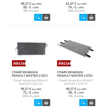
49,17 €
61,67 €
bez DPH
bez DPH
59,- €
74,- €
s DPH
s DPH
82,- €
104,- €
s DPH
s DPH
Akcia
Akcia
Chladič klimatizácie
Chladič klimatizácie
RENAULT MASTER 2.5DCI
RENAULT MASTER 2.8TDI
06- HART
97- HART
Chladič klimatizácie RENAULT
Chladič klimatizácie RENAULT
MASTER 2.5DCI 06-
MASTER 2.8TDI 97-
59,17 €
49,17 €
bez DPH
bez DPH
71,- €
59,- €
s DPH
s DPH
100,- €
83,- €
s DPH
s DPH