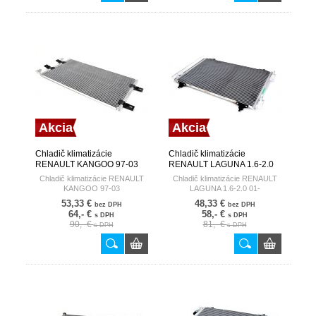
Akcia
Akcia
Chladič klimatizácie
Chladič klimatizácie
RENAULT KANGOO 97-03
RENAULT LAGUNA 1.6-2.0
HART
01- HART
Chladič klimatizácie RENAULT
Chladič klimatizácie RENAULT
KANGOO 97-03
LAGUNA 1.6-2.0 01-
53,33 €
48,33 €
bez DPH
bez DPH
64,- €
58,- €
s DPH
s DPH
90,- €
81,- €
s DPH
s DPH