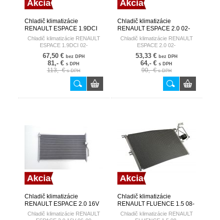
Akcia
Akcia
Chladič klimatizácie
Chladič klimatizácie
RENAULT ESPACE 1.9DCI
RENAULT ESPACE 2.0 02-
02- HART
HART
Chladič klimatizácie RENAULT
Chladič klimatizácie RENAULT
ESPACE 1.9DCI 02-
ESPACE 2.0 02-
67,50 €
53,33 €
bez DPH
bez DPH
81,- €
64,- €
s DPH
s DPH
113,- €
90,- €
s DPH
s DPH
Akcia
Akcia
Chladič klimatizácie
Chladič klimatizácie
RENAULT ESPACE 2.0 16V
RENAULT FLUENCE 1.5 08-
96-00 HART
HART
Chladič klimatizácie RENAULT
Chladič klimatizácie RENAULT