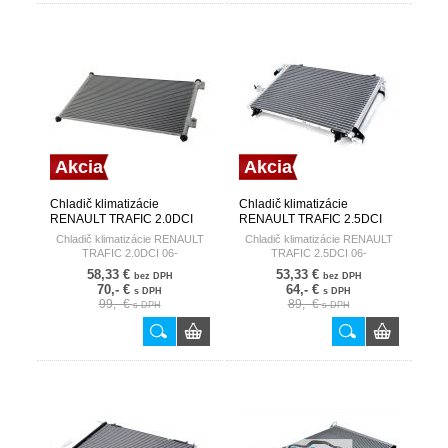
Akcia
Akcia
Chladič klimatizácie
Chladič klimatizácie
RENAULT TRAFIC 2.0DCI
RENAULT TRAFIC 2.5DCI
06- HART
06- HART
Chladič klimatizácie RENAULT
Chladič klimatizácie RENAULT
TRAFIC 2.0DCI 06-
TRAFIC 2.5DCI 06-
58,33 €
53,33 €
bez DPH
bez DPH
70,- €
64,- €
s DPH
s DPH
99,- €
89,- €
s DPH
s DPH