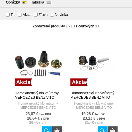
Obrázky
Tabuľka
Tip
Akcia
Zľava
Novinka
Zobrazené produkty
1 - 13
z celkových
13
Akcia
Akcia
Homokinetický kĺb vnútorný
Homokinetický kĺb vnútorný
MERCEDES BENZ VITO
MERCEDES BENZ VITO
108,110,112CDI 2.2 99-
2.0,2.3,2.3D 96- HART
Homokinetický kĺb vnútorný
Homokinetický kĺb vnútorný
HART
MERCEDES BENZ VITO
MERCEDES BENZ VITO
108,110,112CDI 2.2 99-
2.0,2.3,2.3D 96-
23,87 €
19,28 €
bez DPH
bez DPH
28,64 €
23,13 €
s DPH
s DPH
39,- €
31,- €
s DPH
s DPH