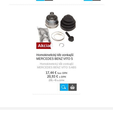
Akcia
Homokinetický kĺb vonkajší
MERCEDES BENZ VITO S
ABS HART
Homokinetický kĺb vonkajší
MERCEDES BENZ VITO S ABS
17,44 €
bez DPH
20,93 €
s DPH
28,- €
s DPH