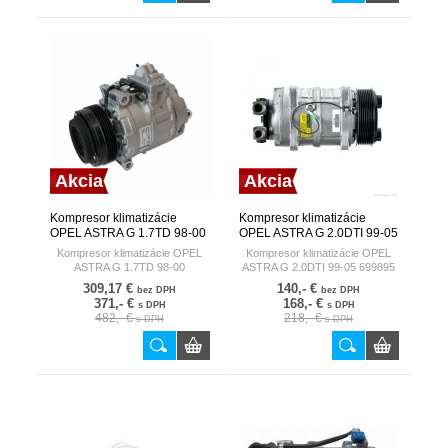
Akcia
Akcia
Kompresor klimatizácie
Kompresor klimatizácie
OPEL ASTRA G 1.7TD 98-00
OPEL ASTRA G 2.0DTI 99-05
8FK351134-101 HELLA
699895 VALEO FRANCE
Kompresor klimatizácie OPEL
Kompresor klimatizácie OPEL
GERMANY
ASTRA G 1.7TD 98-00
ASTRA G 2.0DTI 99-05 699895
8FK351134-101
309,17 €
140,- €
bez DPH
bez DPH
371,- €
168,- €
s DPH
s DPH
482,- €
218,- €
s DPH
s DPH