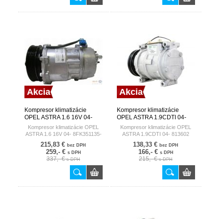
Akcia
Akcia
Kompresor klimatizácie
Kompresor klimatizácie
OPEL ASTRA 1.6 16V 04-
OPEL ASTRA 1.9CDTI 04-
8FK351135-801 HELLA
813602 VALEO FRANCE
Kompresor klimatizácie OPEL
Kompresor klimatizácie OPEL
GERMANY
ASTRA 1.6 16V 04- 8FK351135-
ASTRA 1.9CDTI 04- 813602
801
215,83 €
138,33 €
bez DPH
bez DPH
259,- €
166,- €
s DPH
s DPH
337,- €
215,- €
s DPH
s DPH