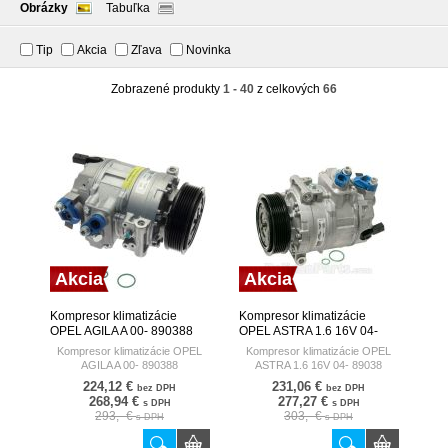
Obrázky
Tabuľka
Tip
Akcia
Zľava
Novinka
Zobrazené produkty
1 - 40
z celkových
66
Akcia
Akcia
Kompresor klimatizácie
Kompresor klimatizácie
OPEL AGILA A 00- 890388
OPEL ASTRA 1.6 16V 04-
NISSENS DENMARK
89038 NISSENS DENMARK
Kompresor klimatizácie OPEL
Kompresor klimatizácie OPEL
AGILA A 00- 890388
ASTRA 1.6 16V 04- 89038
224,12 €
231,06 €
bez DPH
bez DPH
268,94 €
277,27 €
s DPH
s DPH
293,- €
303,- €
s DPH
s DPH