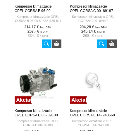
Kompresor klimatizácie
Kompresor klimatizácie
OPEL CORSA B 96-00
OPEL CORSA C 00- 89197
8FK351135-511 HELLA
NISSENS DENMARK
Kompresor klimatizácie OPEL
Kompresor klimatizácie OPEL
GERMANY
CORSA B 96-00 8FK351135-511
CORSA C 00- 89197
214,17 €
204,28 €
bez DPH
bez DPH
257,- €
245,14 €
s DPH
s DPH
334,- €
268,- €
s DPH
s DPH
Akcia
Akcia
Kompresor klimatizácie
Kompresor klimatizácie
OPEL CORSA D 06- 89100
OPEL CORSA E 14- 940568
NISSENS DENMARK
NISSENS DENMARK
Kompresor klimatizácie OPEL
Kompresor klimatizácie OPEL
CORSA D 06- 89100
CORSA E 14- 940568