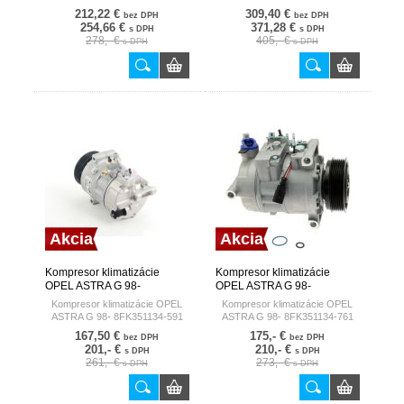
212,22 €
309,40 €
bez DPH
bez DPH
254,66 €
371,28 €
s DPH
s DPH
278,- €
405,- €
s DPH
s DPH
Akcia
Akcia
Kompresor klimatizácie
Kompresor klimatizácie
OPEL ASTRA G 98-
OPEL ASTRA G 98-
8FK351134-591 HELLA
8FK351134-761 HELLA
Kompresor klimatizácie OPEL
Kompresor klimatizácie OPEL
GERMANY
GERMANY
ASTRA G 98- 8FK351134-591
ASTRA G 98- 8FK351134-761
167,50 €
175,- €
bez DPH
bez DPH
201,- €
210,- €
s DPH
s DPH
261,- €
273,- €
s DPH
s DPH