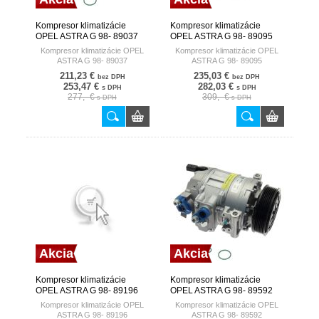
Kompresor klimatizácie
Kompresor klimatizácie
OPEL ASTRA G 98- 89037
OPEL ASTRA G 98- 89095
NISSENS DENMARK
NISSENS DENMARK
Kompresor klimatizácie OPEL
Kompresor klimatizácie OPEL
ASTRA G 98- 89037
ASTRA G 98- 89095
211,23 €
235,03 €
bez DPH
bez DPH
253,47 €
282,03 €
s DPH
s DPH
277,- €
309,- €
s DPH
s DPH
Akcia
Akcia
Kompresor klimatizácie
Kompresor klimatizácie
OPEL ASTRA G 98- 89196
OPEL ASTRA G 98- 89592
NISSENS DENMARK
NISSENS DENMARK
Kompresor klimatizácie OPEL
Kompresor klimatizácie OPEL
ASTRA G 98- 89196
ASTRA G 98- 89592