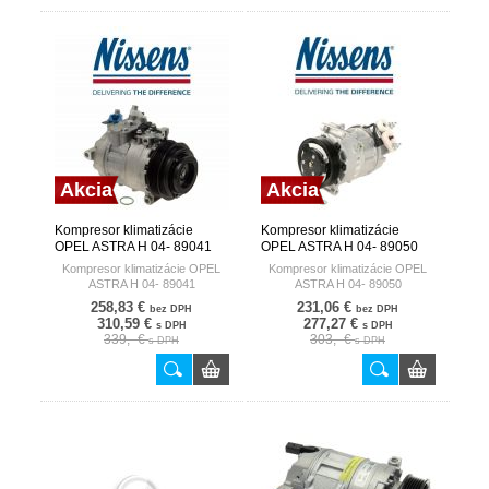
Akcia
Akcia
Kompresor klimatizácie
Kompresor klimatizácie
OPEL ASTRA H 04- 89041
OPEL ASTRA H 04- 89050
NISSENS DENMARK
NISSENS DENMARK
Kompresor klimatizácie OPEL
Kompresor klimatizácie OPEL
ASTRA H 04- 89041
ASTRA H 04- 89050
258,83 €
231,06 €
bez DPH
bez DPH
310,59 €
277,27 €
s DPH
s DPH
339,- €
303,- €
s DPH
s DPH