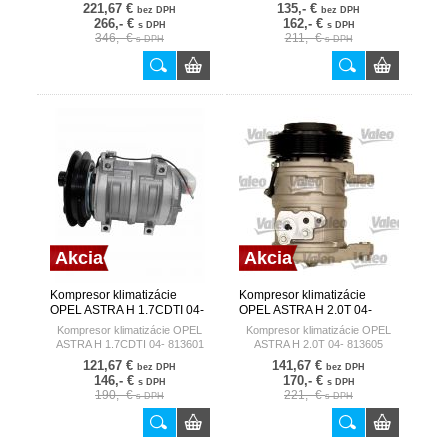
221,67 €
135,- €
bez DPH
bez DPH
266,- €
162,- €
s DPH
s DPH
346,- €
211,- €
s DPH
s DPH
Akcia
Akcia
Kompresor klimatizácie
Kompresor klimatizácie
OPEL ASTRA H 1.7CDTI 04-
OPEL ASTRA H 2.0T 04-
813601 VALEO FRANCE
813605 VALEO FRANCE
Kompresor klimatizácie OPEL
Kompresor klimatizácie OPEL
ASTRA H 1.7CDTI 04- 813601
ASTRA H 2.0T 04- 813605
121,67 €
141,67 €
bez DPH
bez DPH
146,- €
170,- €
s DPH
s DPH
190,- €
221,- €
s DPH
s DPH