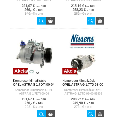
ASTRA F 1.4 91-98 699071
ASTRA G 1.4-2.0 98- 89024
221,67 €
215,19 €
bez DPH
bez DPH
266,- €
258,23 €
s DPH
s DPH
346,- €
282,- €
s DPH
s DPH
Akcia
Akcia
Kompresor klimatizácie
Kompresor klimatizácie
OPEL ASTRA G 1.7DTI 00-04
OPEL ASTRA G 1.7TD 98-00
8FK351127-761 HELLA
89333 NISSENS DENMARK
Kompresor klimatizácie OPEL
Kompresor klimatizácie OPEL
GERMANY
ASTRA G 1.7DTI 00-04
ASTRA G 1.7TD 98-00 89333
8FK351127-761
191,67 €
208,25 €
bez DPH
bez DPH
230,- €
249,90 €
s DPH
s DPH
298,- €
273,- €
s DPH
s DPH