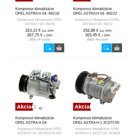
Kompresor klimatizácie
Kompresor klimatizácie
OPEL ASTRA H 04- 89216
OPEL ASTRA H 04- 89222
NISSENS DENMARK
NISSENS DENMARK
Kompresor klimatizácie OPEL
Kompresor klimatizácie OPEL
ASTRA H 04- 89216
ASTRA H 04- 89222
223,13 €
252,88 €
bez DPH
bez DPH
267,75 €
303,45 €
s DPH
s DPH
292,- €
331,- €
s DPH
s DPH
Akcia
Akcia
Kompresor klimatizácie
Kompresor klimatizácie
OPEL ASTRA H 04-
OPEL ASTRA H 1.3CDTI 05-
8FK351135-831 HELLA
813604 VALEO FRANCE
Kompresor klimatizácie OPEL
Kompresor klimatizácie OPEL
GERMANY
ASTRA H 04- 8FK351135-831
ASTRA H 1.3CDTI 05- 813604