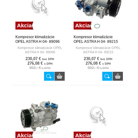
Akcia
Akcia
Kompresor klimatizácie
Kompresor klimatizácie
OPEL ASTRA H 04- 89096
OPEL ASTRA H 04- 89215
NISSENS DENMARK
NISSENS DENMARK
Kompresor klimatizácie OPEL
Kompresor klimatizácie OPEL
ASTRA H 04- 89096
ASTRA H 04- 89215
230,07 €
230,07 €
bez DPH
bez DPH
276,08 €
276,08 €
s DPH
s DPH
302,- €
302,- €
s DPH
s DPH
Akcia
Akcia